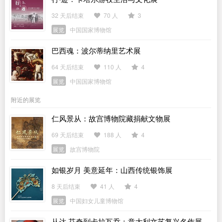
32 天后结束
70 人
3
展览
中国国家博物馆
巴西魂：波尔蒂纳里艺术展
64 天后结束
110 人
4
展览
中国国家博物馆
附近的展览
仁风景从：故宫博物院藏捐献文物展
69 天后结束
188 人
4
展览
故宫博物院
如银岁月 美意延年：山西传统银饰展
8 天后结束
41 人
4
展览
中国妇女儿童博物馆
从达·芬奇到卡拉瓦乔：意大利文艺复兴名作展