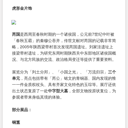
虎形金片饰
芮国
是西周至春秋时期的一个诸侯国，公元前7世纪中叶被
「春秋五霸」的秦穆公吞并，传世文献对芮国的记载非常简
略，2005年陕西梁带村首次发现芮国遗址。刘家洼遗址上
接梁带村遗址，为研究东周时期陕西关中东部地区诸侯国概
况、与北方民族的交流、政治格局变迁等提供了重要资料。
展览分为「列土分邦」、「小国之光」、「万流归宗」
三个
单元
，亮点包括带有「芮公」铭文的青铜器、国内发现的惟
一一件金质权杖头、具有齐家文化特色的玉琮等。展厅还依
出土状态复原了一处
中字型大墓
，全部文物按原状复位，为
参观者带来身临其境的体验。
部分展品：
铜簋