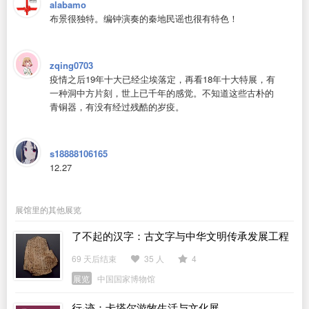
alabamo
布景很独特。编钟演奏的秦地民谣也很有特色！
zqing0703
疫情之后19年十大已经尘埃落定，再看18年十大特展，有
一种洞中方片刻，世上已千年的感觉。不知道这些古朴的
青铜器，有没有经过残酷的岁疫。
s18888106165
12.27
展馆里的其他展览
了不起的汉字：古文字与中华文明传承发展工程
「十四五」成果展
69 天后结束
35 人
4
展览
中国国家博物馆
行·迹：卡塔尔游牧生活与文化展