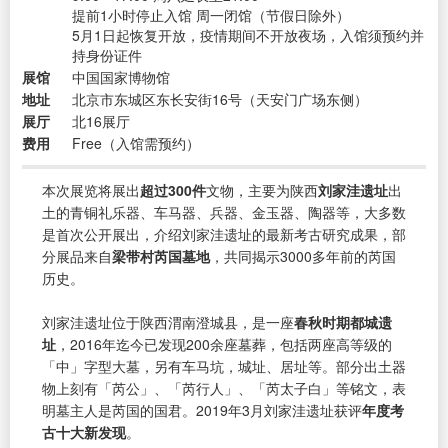
提前1小时停止入馆 周一闭馆（节假日除外）
5月1日起恢复开放，疫情期间不开放夜场，入馆须预约并
持身份证件
展馆
中国国家博物馆
地址
北京市东城区东长安街16号（天安门广场东侧）
展厅
北16展厅
费用
Free（入馆需预约）
本次展览将展出
超过300件
文物，主要为陕西
刘家洼遗址
出
土的青铜礼乐器、车马器、兵器、金玉器、陶器等，大多数
是首次公开展出，介绍刘家洼遗址的最新考古研究成果，部
分展品来自
梁带村芮国墓地
，共同揭示3000多年前的芮国
历史。
刘家洼遗址位于陕西渭南澄城县，是一座
春秋时期都城遗
址
，2016年迄今已发现200余座墓葬，包括两座高等级的
「中」字型大墓，另有车马坑，城址、居址等。部分出土器
物上刻有「芮公」、「芮行人」、「芮太子白」等铭文，表
明墓主人是芮国的国君。2019年3月刘家洼遗址获评
年度考
古十大新发现
。