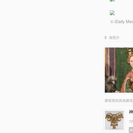
© iDail
3
张照片
展馆里的其他展览
7