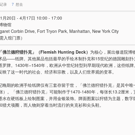
记录
7
想去
1月20日 - 4月17日 10:00 - 17:00
博物馆
aret Corbin Drive, Fort Tryon Park, Manhattan, New York City
e（需入馆门票）
「佛兰德狩猎扑克」（Flemish Hunting Deck）
为核心，展出修道院博
术品——纸牌。其他展品包括最早的手绘木制扑克和15世纪的德国雕刻扑
塔罗牌。1430年–1540年，欧洲从中世纪转型到早期现代欧洲，这些纸
反映了这一时代的社会、经济和宗教，以及人们世界观的变革。
纪晚期的欧洲手绘纸牌仅有三套存留于世，「佛兰德狩猎扑克」是其中唯
张）。「佛兰德狩猎扑克」可能制作于1470-1480年，每张长13.2厘米
墨水在硬纸板上绘制图案，并用金银装饰。牌面图案以狩猎为主题，数字
和猎犬项圈，而人物则穿着当时流行的夹克衫和尖头鞋。