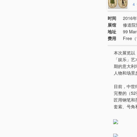
4
时间
2016年
展馆
修道院
地址
99 Marg
费用
Fre
本次展览以
「娱乐」艺
期的意大利
人物和场景
目前，中世
完整的（52
匠用钢笔和
套索、号角