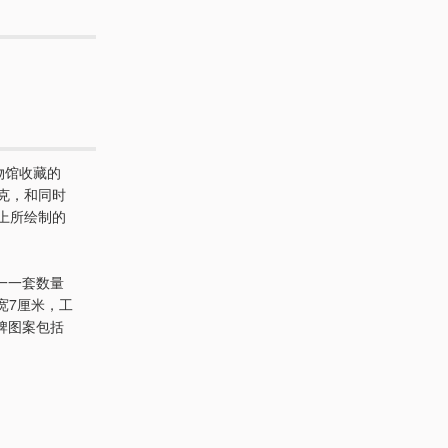
物馆收藏的
克，和同时
牌上所绘制的
一一套数量
，宽7厘米，工
牌图案包括