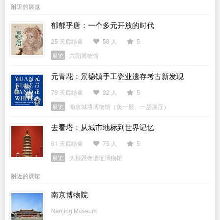
附近的展览
郁郁乎唐：一个多元开放的时代
25 天后结束
58 人
5
展览
六朝博物馆
元青花：景德镇手工瓷业遗存考古新发现
79 天后结束
32 人
5
展览
南京城墙博物馆（负一层、一层展厅）
去看塔：从城市地标到世界记忆
61 天后结束
75 人
5
展览
大报恩寺遗址博物馆
附近的展馆
南京博物院
Nanjing Museum