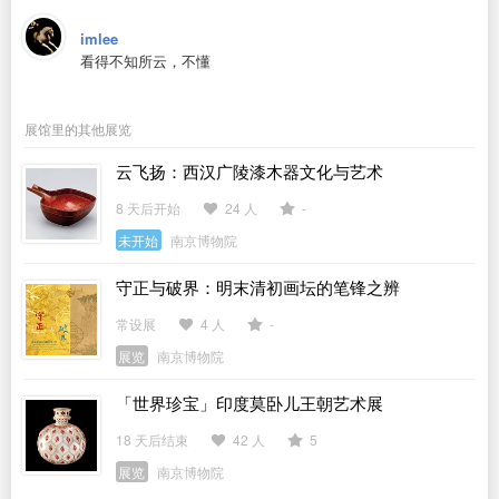
imlee
看得不知所云，不懂
展馆里的其他展览
云飞扬：西汉广陵漆木器文化与艺术
8 天后开始
24 人
-
未开始
南京博物院
守正与破界：明末清初画坛的笔锋之辨
常设展
4 人
-
展览
南京博物院
「世界珍宝」印度莫卧儿王朝艺术展
18 天后结束
42 人
5
展览
南京博物院