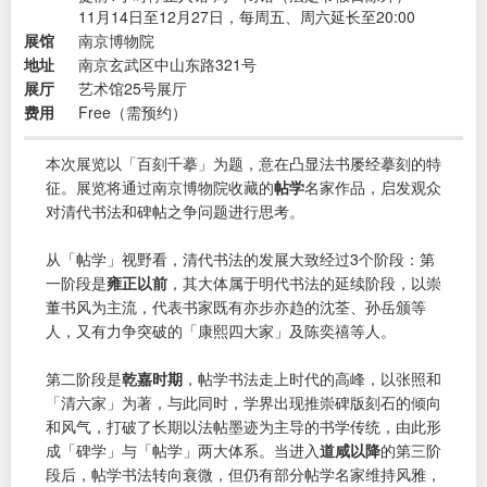
11月14日至12月27日，每周五、周六延长至20:00
展馆
南京博物院
地址
南京玄武区中山东路321号
展厅
艺术馆25号展厅
费用
Free（需预约）
本次展览以「百刻千摹」为题，意在凸显法书屡经摹刻的特
征。展览将通过南京博物院收藏的
帖学
名家作品，启发观众
对清代书法和碑帖之争问题进行思考。
从「帖学」视野看，清代书法的发展大致经过3个阶段：第
一阶段是
雍正以前
，其大体属于明代书法的延续阶段，以崇
董书风为主流，代表书家既有亦步亦趋的沈荃、孙岳颁等
人，又有力争突破的「康熙四大家」及陈奕禧等人。
第二阶段是
乾嘉时期
，帖学书法走上时代的高峰，以张照和
「清六家」为著，与此同时，学界出现推崇碑版刻石的倾向
和风气，打破了长期以法帖墨迹为主导的书学传统，由此形
成「碑学」与「帖学」两大体系。当进入
道咸以降
的第三阶
段后，帖学书法转向衰微，但仍有部分帖学名家维持风雅，