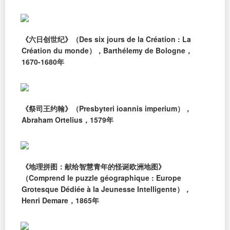
《六日创世纪》（Des six jours de la Création : La
Création du monde），Barthélemy de Bologne，
1670-1680年
《祭司王约翰》（Presbyteri ioannis imperium），
Abraham Ortelius，1579年
《地理拼图：献给智慧青年的怪诞欧洲地图》
（Comprend le puzzle géographique : Europe
Grotesque Dédiée à la Jeunesse Intelligente），
Henri Demare，1865年