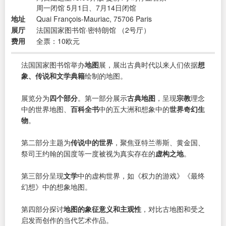
周一闭馆 5月1日、7月14日闭馆
地址
Quai François-Mauriac, 75706 Paris
展厅
法国国家图书馆·密特朗馆 （2号厅）
费用
全票：10欧元
法国国家图书馆举办
地图
展，展出古典时代以来人们依据
想
象、传说和文学典籍
绘制的地图。
展览分为
四个部分
。第一部分展示
古典地图
，呈现
宗教
理念
中的世界地图、
百科全书
中的五大洲和想象中的
世界奇幻生
物
。
第二部分主题为
传说中的世界
，聚焦亚特兰蒂斯、黄金国、
祭司王约翰的国度等一度被视为真实存在的
虚构之地
。
第三部分呈现
文学
中的虚构世界，如《权力的游戏》《最终
幻想》中的想象地图。
第四部分探讨
地图的象征意义和主观性
，对比古地图和受之
启发而创作的当代艺术作品。