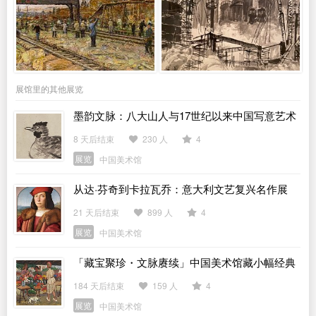
展馆里的其他展览
墨韵文脉：八大山人与17世纪以来中国写意艺术
展
8 天后结束
230 人
4
展览
中国美术馆
从达·芬奇到卡拉瓦乔：意大利文艺复兴名作展
21 天后结束
899 人
4
展览
中国美术馆
「藏宝聚珍・文脉赓续」中国美术馆藏小幅经典
作品展
184 天后结束
159 人
4
展览
中国美术馆