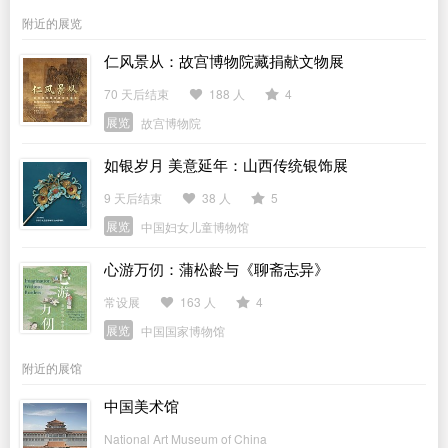
附近的展览
仁风景从：故宫博物院藏捐献文物展
70 天后结束
188 人
4
展览
故宫博物院
如银岁月 美意延年：山西传统银饰展
9 天后结束
38 人
5
展览
中国妇女儿童博物馆
心游万仞：蒲松龄与《聊斋志异》
常设展
163 人
4
展览
中国国家博物馆
附近的展馆
中国美术馆
National Art Museum of China