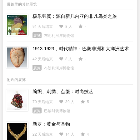
展馆里的其他展览
极乐羽翼：源自新几内亚的非凡鸟类之旅
91 天后结束
8 人
-
展览
布朗利河岸博物馆
1913-1923，时代精神：巴黎非洲和大洋洲艺术
展
42 天后结束
3 人
-
展览
布朗利河岸博物馆
附近的展览
编织、刺绣、点缀：时尚技艺
70 天后结束
39 人
5
展览
巴黎时装博物馆
新罗：黄金与圣物
22 天后结束
14 人
4