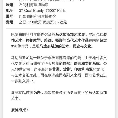
展馆
布朗利河岸博物馆
地址
37 Quai Branly, 75007 Paris
展厅
巴黎布朗利河岸博物馆
费用
全票：10欧元 优惠票：7欧元
巴黎布朗利河岸博物馆举办
马达加斯加艺术展
，展出包括
装
饰艺术、祭祀雕塑、绘画、摄影与当代艺术作品
在内的
超过
350件
作品，呈现
马达加斯加的艺术、历史与文化
。
马达加斯加是一座位于非洲东部海岸的岛屿，由于地处多文
化交界之处而拥有了得天独厚的
自然、语言和文化系统
。公
元16世纪前，这座岛屿是
非洲、波斯、印度和南亚
的文化
与艺术交汇之处，而在欧洲殖民者到来之后，西方艺术业进
一步融入其中。
展览将
以时间为序
，渐次展开多个历史背景下的马达加斯加
艺术。
展览海报：