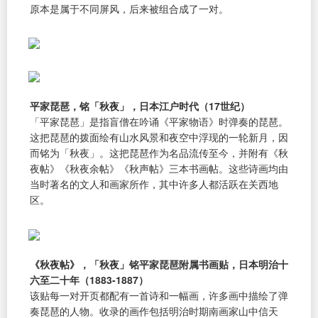
原本是属于不同屏风，后来被组合成了一对。
平家琵琶，铭「秋夜」，日本江户时代（17世纪）
「平家琵琶」是指盲僧在吟诵《平家物语》时弹奏的琵琶。
这把琵琶的拨面绘有山水风景和夜空中浮现的一轮新月，因
而铭为「秋夜」。这把琵琶作为名品流传至今，并附有《秋
夜帖》《秋夜余帖》《秋声帖》三本书画帖。这些诗画均由
当时著名的文人和画家所作，其中许多人都活跃在关西地
区。
《秋夜帖》，「秋夜」铭平家琵琶附属书画贴，日本明治十
六至二十年（1883-1887）
该贴每一对开页都配有一首诗和一幅画，许多画中描绘了弹
奏琵琶的人物。收录的画作包括明治时期南画家山中信天