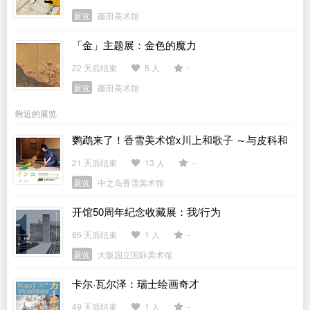
展览
藤田美术馆
「金」主题展：金色的魔力
22 天后结束
5 人
-
展览
藤田美术馆
附近的展览
鹦鹉来了！香雪美术馆x川上和歌子 ～与皮科和
彼得一起欣赏古代艺术～
21 天后结束
13 人
-
展览
中之岛香雪美术馆
开馆50周年纪念收藏展：我/行为
86 天后结束
1 人
-
展览
大阪国立国际美术馆
卡尔·瓦尔泽：瑞士绘画奇才
49 天后结束
1 人
-