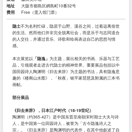
地址
大阪市都島区網島町10番32号
费用
Free（需入馆门票）
隐士
不为名利忙碌，隐居于山野、溪谷之间，过着远离俗世
的生活。然而他们并非完全脱离社会，而是乐于与志同道合
的人交往，并通过音乐、诗歌和绘画表达自己的思想与情
感。
本次展览以
「隐逸」
为主题，展出相关的书画、乐器与工艺
品，引领观者走进古代隐士的精神世界。重要展品包括以中
国田园诗人陶渊明《归去来辞》为主题的书法，具有隐逸意
趣的《楼阁山水图》，「秋夜」铭平家琵琶及附属的三本书
画帖。
部分展品
《归去来辞》，日本江户时代（18-19世纪）
陶渊明（约365-427）是中国东晋至南朝宋时期士大夫与诗
人，是中国第一位田园诗人，被誉为「古今隐逸诗人之
宗」。《归去来辞》是陶渊明的代表作，在其中他叙述了自