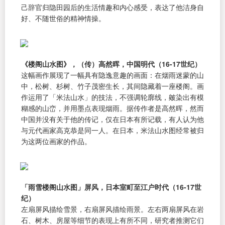
己辞官归隐田园后的生活情趣和内心感受，表达了他洁身自
好、不随世俗的精神情操。
《楼阁山水图》，（传）高然晖，中国明代（16-17世纪）
这幅画作展现了一幅具有隐逸意趣的画面：在烟雨迷蒙的山
中，松树、杉树、竹子茂密生长，其间隐藏着一座楼阁。画
作运用了「米法山水」的技法，不强调轮廓线，皴染出有模
糊感的山峦，并用墨点表现烟雨。据传作者是高然晖，然而
中国并没有关于他的传记，仅在日本有所记载，有人认为他
与元代画家高克恭是同一人。在日本，米法山水图经常被归
为这两位画家的作品。
「雨雪楼阁山水图」屏风，日本室町至江户时代（16-17世
纪）
左扇屏风描绘雪景，右扇屏风描绘雨景。左右两扇屏风在岩
石、树木、房屋等细节的表现上有所不同，研究者推测它们