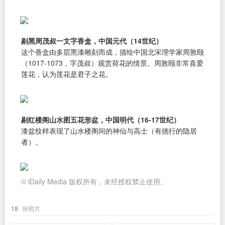
剔黑周茂叔一文字香盒，中国元代（14世纪）
这个香盒由多层黑漆雕刻而成，描绘中国北宋理学家周敦颐
（1017-1073，字茂叔）观赏荷花的情景。周敦颐非常喜爱
莲花，认为莲花是君子之花。
剔红楼阁山水图五花形盆，中国明代（16-17世纪）
漆盆纹样表现了山水楼阁间的神仙与高士（有德行的隐居
者）。
© iDaily Media 版权所有，未经授权禁止使用。
18
张照片