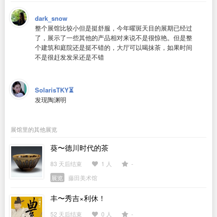
dark_snow
整个展馆比较小但是挺舒服，今年曜斑天目的展期已经过
了，展示了一些其他的产品相对来说不是很惊艳。但是整
个建筑和庭院还是挺不错的，大厅可以喝抹茶，如果时间
不是很赶发发呆还是不错
SolarisTKY⏳
发现陶渊明
展馆里的其他展览
葵〜德川时代的茶
83 天后结束
1 人
-
展览
藤田美术馆
丰〜秀吉×利休！
52 天后结束
0 人
-