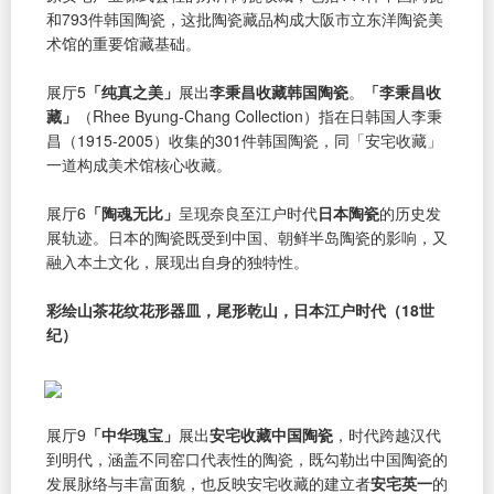
和793件韩国陶瓷，这批陶瓷藏品构成大阪市立东洋陶瓷美
术馆的重要馆藏基础。
展厅5
「纯真之美」
展出
李秉昌收藏韩国陶瓷
。
「李秉昌收
藏」
（Rhee Byung-Chang Collection）指在日韩国人李秉
昌（1915-2005）收集的301件韩国陶瓷，同「安宅收藏」
一道构成美术馆核心收藏。
展厅6
「陶魂无比」
呈现奈良至江户时代
日本陶瓷
的历史发
展轨迹。日本的陶瓷既受到中国、朝鲜半岛陶瓷的影响，又
融入本土文化，展现出自身的独特性。
彩绘山茶花纹花形器皿，尾形乾山，日本江户时代（18世
纪）
展厅9
「中华瑰宝」
展出
安宅收藏中国陶瓷
，时代跨越汉代
到明代，涵盖不同窑口代表性的陶瓷，既勾勒出中国陶瓷的
发展脉络与丰富面貌，也反映安宅收藏的建立者
安宅英一
的