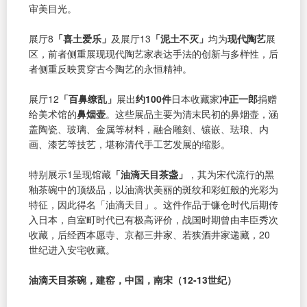
审美目光。
展厅8
「喜土爱乐」
及展厅13
「泥土不灭」
均为
现代陶艺
展
区，前者侧重展现现代陶艺家表达手法的创新与多样性，后
者侧重反映贯穿古今陶艺的永恒精神。
展厅12
「百鼻缭乱」
展出
约100件
日本收藏家
冲正一郎
捐赠
给美术馆的
鼻烟壶
。这些展品主要为清末民初的鼻烟壶，涵
盖陶瓷、玻璃、金属等材料，融合雕刻、镶嵌、珐琅、内
画、漆艺等技艺，堪称清代手工艺发展的缩影。
特别展示1呈现馆藏
「油滴天目茶盏」
，其为宋代流行的黑
釉茶碗中的顶级品，以油滴状美丽的斑纹和彩虹般的光彩为
特征，因此得名「油滴天目」。这件作品于镰仓时代后期传
入日本，自室町时代已有极高评价，战国时期曾由丰臣秀次
收藏，后经西本愿寺、京都三井家、若狭酒井家递藏，20
世纪进入安宅收藏。
油滴天目茶碗，建窑，中国，南宋（12-13世纪）