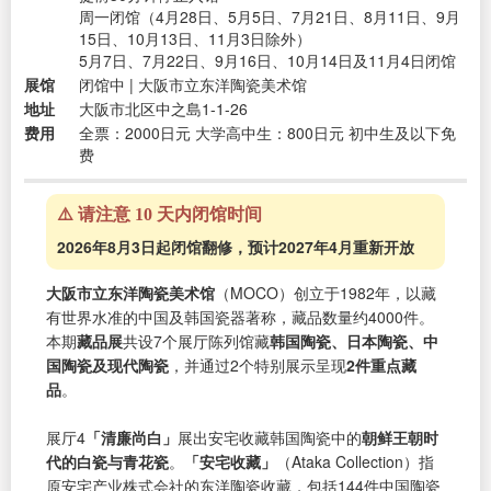
周一闭馆（4月28日、5月5日、7月21日、8月11日、9月
15日、10月13日、11月3日除外）
5月7日、7月22日、9月16日、10月14日及11月4日闭馆
展馆
闭馆中 | 大阪市立东洋陶瓷美术馆
地址
大阪市北区中之島1-1-26
费用
全票：2000日元 大学高中生：800日元 初中生及以下免
费
⚠️ 请注意 10 天内闭馆时间
2026年8月3日起闭馆翻修，预计2027年4月重新开放
大阪市立东洋陶瓷美术馆
（MOCO）创立于1982年，以藏
有世界水准的中国及韩国瓷器著称，藏品数量约4000件。
本期
藏品展
共设7个展厅陈列馆藏
韩国陶瓷、日本陶瓷、中
国陶瓷及现代陶瓷
，并通过2个特别展示呈现
2件重点藏
品
。
展厅4
「清廉尚白」
展出安宅收藏韩国陶瓷中的
朝鲜王朝时
代的白瓷与青花瓷
。
「安宅收藏」
（Ataka Collection）指
原安宅产业株式会社的东洋陶瓷收藏，包括144件中国陶瓷