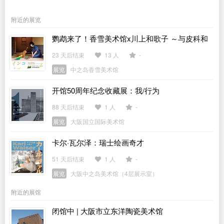
附近的展览
鹦鹉来了！香雪美术馆x川上和歌子 ～与皮科和
彼得一起欣赏古代艺术～
23 天后结束
13 人
-
展览
中之岛香雪美术馆
开馆50周年纪念收藏展：我/行为
88 天后结束
1 人
-
展览
大阪国立国际美术馆
卡尔·瓦尔泽：瑞士绘画奇才
51 天后结束
1 人
-
展览
大阪中之岛美术馆（4层展示室）
附近的展馆
闭馆中 | 大阪市立东洋陶瓷美术馆