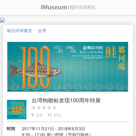
每日环球展览
台湾
台湾钩吻鲑发现100周年特展
0
记录
11
想去
时间
2017年11月21日 - 2018年6月3日
9:30 - 17:00 周一闭馆（节假日除外）