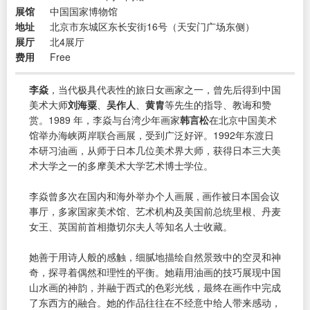
展馆
中国国家博物馆
地址
北京市东城区东长安街16号（天安门广场东侧）
展厅
北4展厅
费用
Free
李焱
，当代极具代表性的旅日女画家之一，曾先后得到中国
美术大师
刘海粟
、
吴作人
、
黄胄
等先生的指导、教诲和赞
赏。1989 年，李焱与台湾少年画家
韩言松
在北京中国美术
馆举办海峡两岸联合画展，受到广泛好评。1992年东渡日
本研习油画，从师于日本几位美术界大师，获得日本三大美
术大学之一的多摩美术大学艺术博士学位。
李焱曾多次在国内和海外举办个人画展 , 画作被日本国会议
事厅，多家国家美术馆、艺术机构及美国前总统里根、丹麦
女王、英国前首相撒切尔夫人等知名人士收藏。
她善于用诗人般的感触，细腻地描绘自然景致中的空灵和神
奇，探寻着偶然和理性的平衡。她藉用油画的技巧展现中国
山水画的神韵，并融于西式的色彩光线，最终在画作中完成
了东西方的融合。她的作品往往在不经意中给人带来感动，