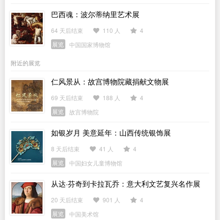
巴西魂：波尔蒂纳里艺术展
64 天后结束
110 人
4
展览
中国国家博物馆
附近的展览
仁风景从：故宫博物院藏捐献文物展
69 天后结束
188 人
4
展览
故宫博物院
如银岁月 美意延年：山西传统银饰展
8 天后结束
41 人
4
展览
中国妇女儿童博物馆
从达·芬奇到卡拉瓦乔：意大利文艺复兴名作展
20 天后结束
901 人
4
展览
中国美术馆