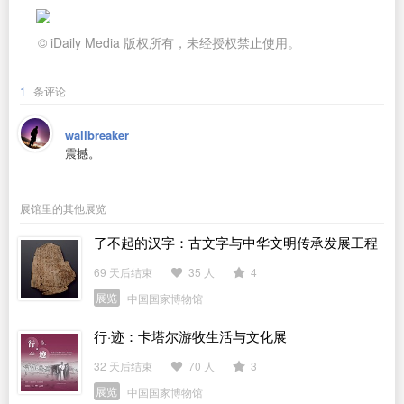
© iDaily Media 版权所有，未经授权禁止使用。
1
条评论
wallbreaker
震撼。
展馆里的其他展览
了不起的汉字：古文字与中华文明传承发展工程
「十四五」成果展
69 天后结束
35 人
4
展览
中国国家博物馆
行·迹：卡塔尔游牧生活与文化展
32 天后结束
70 人
3
展览
中国国家博物馆