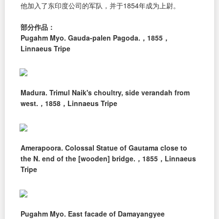
他加入了东印度公司的军队，并于1854年成为上尉。
部分作品：
Pugahm Myo. Gauda-palen Pagoda.，1855，
Linnaeus Tripe
Madura. Trimul Naik's choultry, side verandah from
west.，1858，Linnaeus Tripe
Amerapoora. Colossal Statue of Gautama close to
the N. end of the [wooden] bridge.，1855，Linnaeus
Tripe
Pugahm Myo. East facade of Damayangyee