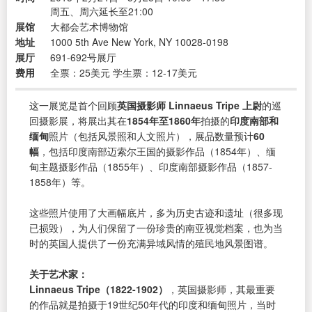
周五、周六延长至21:00
展馆
大都会艺术博物馆
地址
1000 5th Ave New York, NY 10028-0198
展厅
691-692号展厅
费用
全票：25美元 学生票：12-17美元
这一展览是首个回顾
英国摄影师 Linnaeus Tripe 上尉
的巡
回摄影展，将展出其在
1854年至1860年
拍摄的
印度南部和
缅甸
照片（包括风景照和人文照片），展品数量预计
60
幅
，包括印度南部迈索尔王国的摄影作品（1854年）、缅
甸主题摄影作品（1855年）、印度南部摄影作品（1857-
1858年）等。
这些照片使用了大画幅底片，多为历史古迹和遗址（很多现
已损毁），为人们保留了一份珍贵的南亚视觉档案，也为当
时的英国人提供了一份充满异域风情的殖民地风景图谱。
关于艺术家：
Linnaeus Tripe（1822-1902）
，英国摄影师，其最重要
的作品就是拍摄于19世纪50年代的印度和缅甸照片，当时