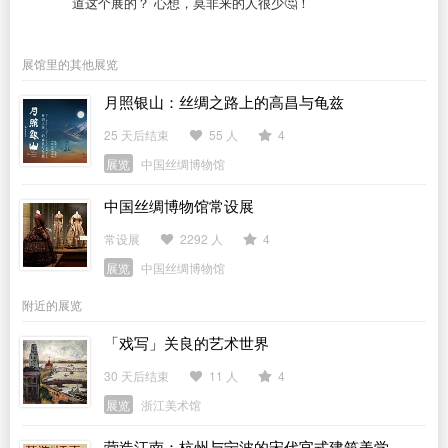
道这个展的？ 心想，莫非来的人很少🤔！
展馆里的其他展览
月照银山：丝绸之路上的高昌与龟兹
25 天后结束
55 人
4
展览
中国丝绸博物馆
中国丝绸博物馆常设展
常设展
2292 人
4
展览
中国丝绸博物馆
附近的展览
「戏写」关良的艺术世界
30 天后结束
11 人
4
展览
浙江美术馆
营造江南：杭州与宁波的宋代官式建筑美学