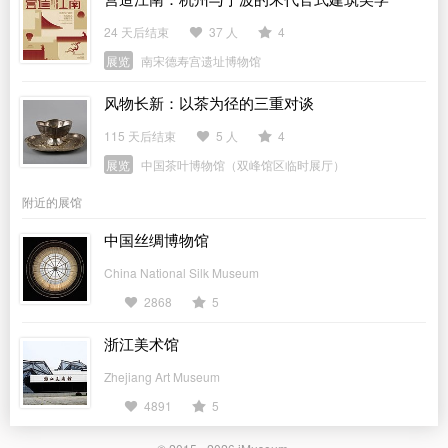
24 天后结束
37 人
4
展览
南宋德寿宫遗址博物馆
风物长新：以茶为径的三重对谈
115 天后结束
5 人
4
展览
中国茶叶博物馆（双峰馆区临时展厅）
附近的展馆
中国丝绸博物馆
China National Silk Museum
2868
5
浙江美术馆
Zhejiang Art Museum
4891
5