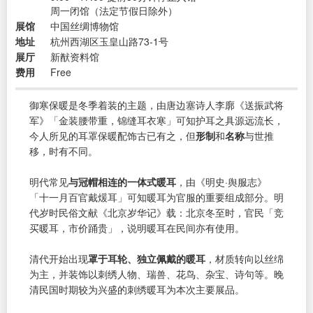
周一闭馆（法定节假日除外）
展馆
中国丝绸博物馆
地址
杭州西湖区玉皇山路73-1号
展厅
新猷资料馆
费用
Free
御寒保暖是冬季着装的主题，由唐边塞诗人李廓《送振武将
军》「金装腰带重，锦缝耳衣寒」可知护耳之具源远流长，
今人所见的耳罩保暖配饰古已有之，但
形制
和
名称
与世推
移，时有不同。
明代常见
与冠帽相连的一体式暖耳
，由《明史·舆服志》
「十一月百官戴煖耳」可知暖耳为官服的重要组成部分。明
代岁时民俗文献《北京岁华记》载：北京冬至时，官民「竞
买暖耳，市价踊贵」，说明暖耳在民间亦有使用。
清代开始出现
罩于耳轮、独立佩戴的暖耳
，材质转向以丝绵
为主，并装饰以刺绣人物、瑞兽、花鸟、杂宝、诗句等。晚
清民国时期较为兴盛的刺绣暖耳为本次主要展品。