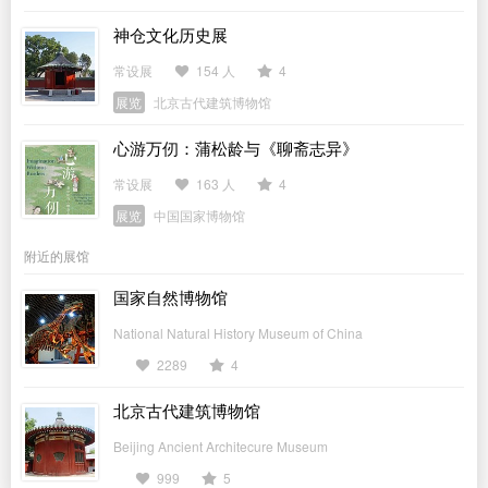
神仓文化历史展
常设展
154 人
4
展览
北京古代建筑博物馆
心游万仞：蒲松龄与《聊斋志异》
常设展
163 人
4
展览
中国国家博物馆
附近的展馆
国家自然博物馆
National Natural History Museum of China
2289
4
北京古代建筑博物馆
Beijing Ancient Architecure Museum
999
5