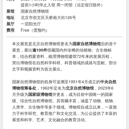
提前1小时停止入馆 周一闭馆（法定假日除外）
展馆
国家自然博物馆
地址
北京市崇文区天桥南大街126号
展厅
一层阳光厅
费用
Free（需预约）
本次展览是北京自然博物馆更名为
国家自然博物馆
后的首个
展览，展出
逾100件
馆藏国内外珍稀的动植物、古生物标
本，结合档案资料，梳理博物馆建馆72年来的发展历程，
突出博物馆在自然科学科研、科普领域的成就与贡献。部分
文字和视频资料为首次展出。
国家自然博物馆的前身可追溯至1951年4月成立的
中央自然
博物馆筹备处
，1962年定名为
北京自然博物馆
，2023年6
月升级为
国家级博物馆
并更名，成为目前中国唯一的国家
级、综合性自然博物馆。其馆藏丰富，涵盖了动物、植物、
人类学、古生物学等多个领域。博物馆自成立以来，一直致
力于科学研究、教育推广和文化交流，为公众提供了丰富的
展览和科学、艺术、文化融合的教育活动。