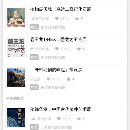
植物庞贝城：乌达二叠纪化石展
16 天后结束
17 人
5
展览
国家自然博物馆
霸王龙T-REX：恐龙之王特展
65 天后结束
105 人
4
展览
国家自然博物馆
「脊椎动物的崛起」常设展
常设展
62 人
4
展览
国家自然博物馆
附近的展览
藻饰华章：中国古代藻井艺术展
140 天后结束
22 人
5
展览
北京古代建筑博物馆