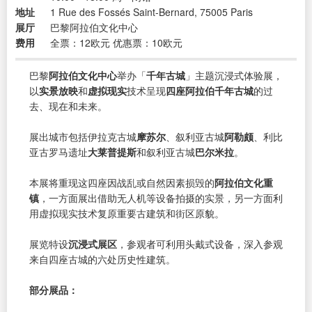
地址
1 Rue des Fossés Saint-Bernard, 75005 Paris
展厅
巴黎阿拉伯文化中心
费用
全票：12欧元 优惠票：10欧元
巴黎
阿拉伯文化中心
举办「
千年古城
」主题沉浸式体验展，
以
实景放映
和
虚拟现实
技术呈现
四座阿拉伯千年古城
的过
去、现在和未来。
展出城市包括伊拉克古城
摩苏尔
、叙利亚古城
阿勒颇
、利比
亚古罗马遗址
大莱普提斯
和叙利亚古城
巴尔米拉
。
本展将重现这四座因战乱或自然因素损毁的
阿拉伯文化重
镇
，一方面展出借助无人机等设备拍摄的实景，另一方面利
用虚拟现实技术复原重要古建筑和街区原貌。
展览特设
沉浸式展区
，参观者可利用头戴式设备，深入参观
来自四座古城的六处历史性建筑。
部分展品：