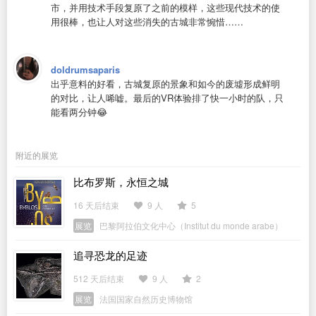
市，并用技术手段复原了之前的模样，这些现代技术的使
用很棒，也让人对这些消失的古城非常惋惜……
doldrumsaparis
出乎意料的好看，古城复原的景象和如今的废墟形成鲜明
的对比，让人唏嘘。最后的VR体验排了快一小时的队，只
能看两分钟😂
附近的展览
比布罗斯，永恒之城
16 天后结束
9 人
5
展览
巴黎阿拉伯文化中心（Institut du monde arabe）
追寻恐龙的足迹
512 天后结束
9 人
2
展览
法国国家自然历史博物馆