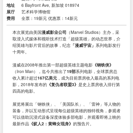
地址
6 Bayfront Ave, 新加坡 018974
展厅
艺术科学博物馆
费用
全票：19新元 优惠票：14新元
本次展览由美国
漫威影业公司
（Marvel Studios）主办，采
取浸入式媒体和视听技术打造「超级英雄」的动态世界，介
绍英雄与影片背后的故事，纪念
「漫威宇宙」
系列电影发行
十周年。
漫威在2008年推出第一部超级英雄主题电影
《钢铁侠》
（Iron Man），迄今共推出了
19部
系列电影，全球票房总
收入累计超过
167亿美元
，成为目前票房收入最高的系列电
影，2018年发布的
《复仇者联盟3》
是史上票房收入排行第
四高的电影。
展览将展出「钢铁侠」、「美国队长」、「雷神」等人物的
装备，并以互动形式呈现每位超级英雄的独特视角，参观者
可以借助沉浸式设备深度体验多部电影，并观看即将上映的
最新作品
《蚁人2：黄蜂女现身》
的预告片。