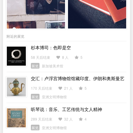
附近的展览
杉本博司：色即是空
58 天后结束
8 人
5
展览
新加坡美术馆
交汇：卢浮宫博物馆馆藏印度、伊朗和奥斯曼艺
术展
170 天后结束
21 人
5
展览
亚洲文明博物馆
听琴说：音乐、工艺传统与文人精神
289 天后结束
32 人
4
展览
亚洲文明博物馆