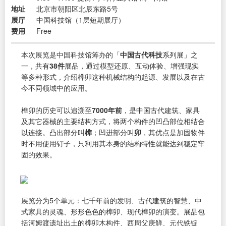
地址
北京市朝阳区北辰东路5号
展厅
中国科技馆（1层短期展厅）
费用
Free
本次展览是中国科技馆筹办的「
中国古代科技
系列展」之
一，共有
38件
展品，通过模型还原、互动体验、增强现实
等多种形式，介绍榫卯这种机械结构的起源、发展以及在古
今不同领域中的应用。
榫卯的历史可以追溯至
7000年前
，是中国古代建筑、家具
及其它器械的主要结构方式，将两个构件的凹凸部位相结合
以连接。凸出部分叫
榫
；凹进部分叫
卯
，其优点是加固物件
时不用使用钉子，只利用其本身的结构特性就能达到稳定牢
固的效果。
展览分为5个单元：七千年前的发明、古代建筑的智慧、中
式家具的灵魂、形形色色的榫卯、现代榫卯的演变。展品包
括河姆渡遗址出土的榫卯木构件、西周父庚觯、元代铁锭