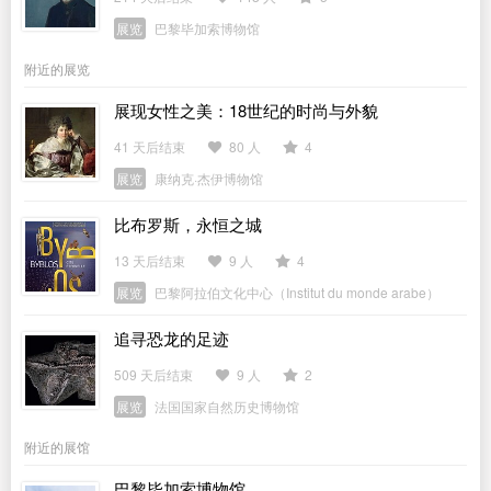
展览
巴黎毕加索博物馆
附近的展览
展现女性之美：18世纪的时尚与外貌
41 天后结束
80 人
4
展览
康纳克·杰伊博物馆
比布罗斯，永恒之城
13 天后结束
9 人
4
展览
巴黎阿拉伯文化中心（Institut du monde arabe）
追寻恐龙的足迹
509 天后结束
9 人
2
展览
法国国家自然历史博物馆
附近的展馆
巴黎毕加索博物馆