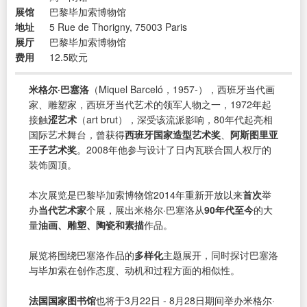
展馆
巴黎毕加索博物馆
地址
5 Rue de Thorigny, 75003 Paris
展厅
巴黎毕加索博物馆
费用
12.5欧元
米格尔·巴塞洛
（Miquel Barceló，1957-），西班牙当代画
家、雕塑家，西班牙当代艺术的领军人物之一，1972年起
接触
涩艺术
（art brut），深受该流派影响，80年代起亮相
国际艺术舞台，曾获得
西班牙国家造型艺术奖
、
阿斯图里亚
王子艺术奖
。2008年他参与设计了日内瓦联合国人权厅的
装饰圆顶。
本次展览是巴黎毕加索博物馆2014年重新开放以来
首次
举
办
当代艺术家
个展，展出米格尔·巴塞洛从
90年代至今
的大
量
油画、雕塑、陶瓷和素描
作品。
展览将围绕巴塞洛作品的
多样化
主题展开，同时探讨巴塞洛
与毕加索在创作态度、动机和过程方面的相似性。
法国国家图书馆
也将于3月22日 - 8月28日期间举办米格尔·