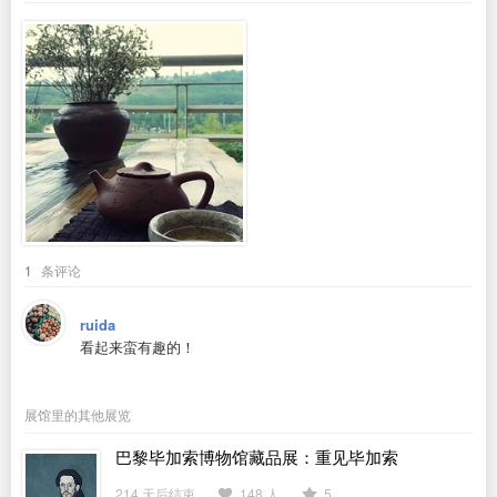
1
条评论
ruida
看起来蛮有趣的！
展馆里的其他展览
巴黎毕加索博物馆藏品展：重见毕加索
214 天后结束
148 人
5