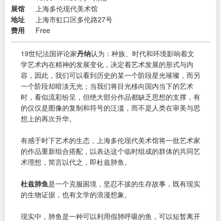
展馆
上海多伦现代美术馆
地址
上海市虹口区多伦路27号
费用
Free
19世纪法国评论家
丹纳
认为：种族、时代和环境影响着文
学艺术内在精神的发展变化，决定着艺术发展的形式与内
容，因此，我们可以看到历史的某一个阶段星光璀璨，而另
一个阶段却暗淡无光；当我们将目光移向国内当下的艺术
时，看似流彩纷呈，但绝大部分作品都缺乏思想的支撑，有
的仅仅是图像的复制和符号的泛滥，而不是人类在审美与思
想上的再次升华。
有感于时下艺术的生态，上海多伦现代美术馆将一批艺术家
的作品重新组合搭配，以表达这个临时组成的群体的共同艺
术理想，简言以代之，即杜兹肺鱼。
杜兹肺鱼
是一个克服困境，坚忍不拔的生存故事，既有现实
的生物证据，也有文学的浪漫想象。
现实中，肺鱼是一种可以利用假肺呼吸的鱼，可以短暂离开