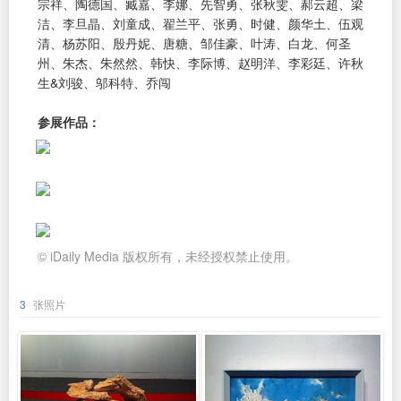
宗祥、陶德国、臧嘉、李娜、先智勇、张秋雯、郝云超、梁
洁、李旦晶、刘童成、翟兰平、张勇、时健、颜华土、伍观
清、杨苏阳、殷丹妮、唐糖、邹佳豪、叶涛、白龙、何圣
州、朱杰、朱然然、韩快、李际博、赵明洋、李彩廷、许秋
生&刘骏、邬科特、乔闯
参展作品：
© iDaily Media 版权所有，未经授权禁止使用。
3
张照片