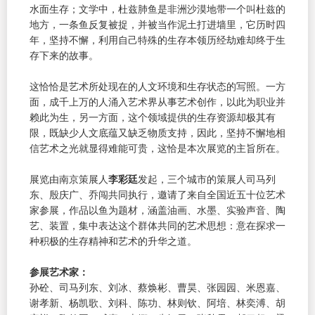
水面生存；文学中，杜兹肺鱼是非洲沙漠地带一个叫杜兹的
地方，一条鱼反复被捉，并被当作泥土打进墙里，它历时四
年，坚持不懈，利用自己特殊的生存本领历经劫难却终于生
存下来的故事。
这恰恰是艺术所处现在的人文环境和生存状态的写照。一方
面，成千上万的人涌入艺术界从事艺术创作，以此为职业并
赖此为生，另一方面，这个领域提供的生存资源却极其有
限，既缺少人文底蕴又缺乏物质支持，因此，坚持不懈地相
信艺术之光就显得难能可贵，这恰是本次展览的主旨所在。
展览由南京策展人
李彩廷
发起，三个城市的策展人司马列
东、殷庆广、乔闯共同执行，邀请了来自全国近五十位艺术
家参展，作品以鱼为题材，涵盖油画、水墨、实验声音、陶
艺、装置，集中表达这个群体共同的艺术思想：意在探求一
种积极的生存精神和艺术的升华之道。
参展艺术家：
孙砼、司马列东、刘冰、蔡焕彬、曹昊、张园园、米恩嘉、
谢孝新、杨凯歌、刘科、陈功、林则钦、阿培、林奕溥、胡