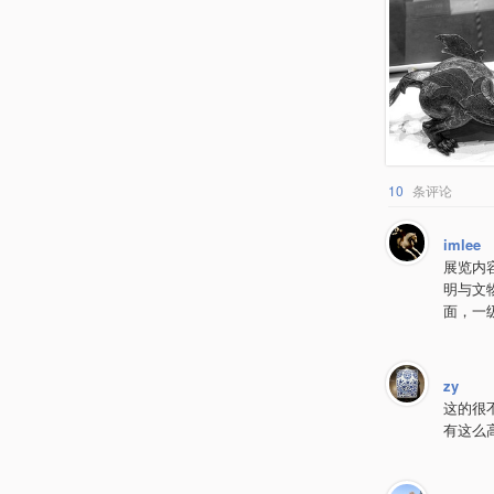
10
条评论
imlee
展览内
明与文
面，一
zy
这的很
有这么