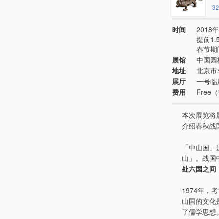
32
时间
2018年
提前1
春节期
展馆
中国园
地址
北京市
展厅
一号临
费用
Fre
本次展览将
介绍春秋战
「中山国」
山」。战国
处六国之间
1974年
山国的文化
了儒学思想