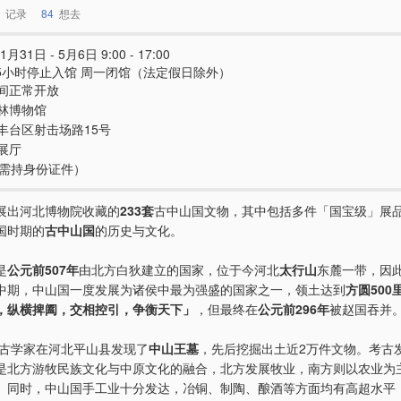
记录
84
想去
1月31日 - 5月6日 9:00 - 17:00
.5小时停止入馆 周一闭馆（法定假日除外）
间正常开放
林博物馆
丰台区射击场路15号
展厅
e（需持身份证件）
展出河北博物院收藏的
233套
古中山国文物，其中包括多件「国宝级」展
国时期的
古中山国
的历史与文化。
是
公元前507年
由北方白狄建立的国家，位于今河北
太行山
东麓一带，因
中期，中山国一度发展为诸侯中最为强盛的国家之一，领土达到
方圆500
，纵横捭阖，交相控引，争衡天下」
，但最终在
公元前296年
被赵国吞并
，考古学家在河北平山县发现了
中山王墓
，先后挖掘出土近2万件文物。考古
是北方游牧民族文化与中原文化的融合，北方发展牧业，南方则以农业为
。同时，中山国手工业十分发达，冶铜、制陶、酿酒等方面均有高超水平