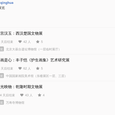
qinghua
展览
楚宫汉玉：西汉楚国文物展
2 天后结束
42 人
5
展览
北京大葆台遗址博物馆（一层临时展厅）
知画是心：丰子恺《护生画集》艺术研究展
3 天后结束
62 人
5
展览
中国国家画院美术馆（东楼展区一层、三层）
宸光映物：乾隆时期文物展
74 天后结束
43 人
4
展览
万寿寺博物馆