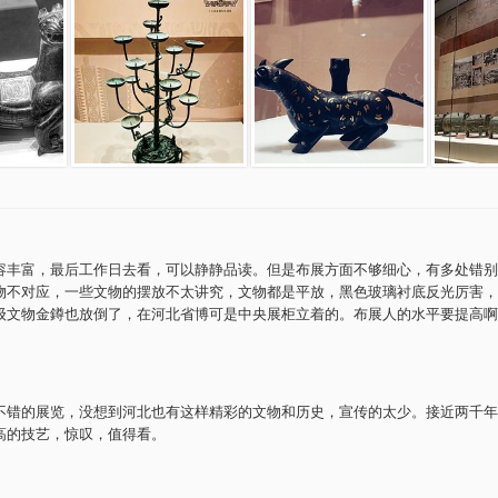
容丰富，最后工作日去看，可以静静品读。但是布展方面不够细心，有多处错别
物不对应，一些文物的摆放不太讲究，文物都是平放，黑色玻璃衬底反光厉害，
级文物金鐏也放倒了，在河北省博可是中央展柜立着的。布展人的水平要提高啊
不错的展览，没想到河北也有这样精彩的文物和历史，宣传的太少。接近两千年
高的技艺，惊叹，值得看。