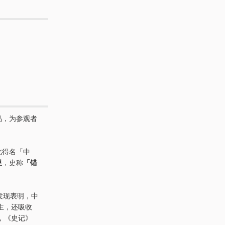
品，为参观者
此得名「中
里
，史称
「错
。
发现表明，中
主，还吸收
，《史记》