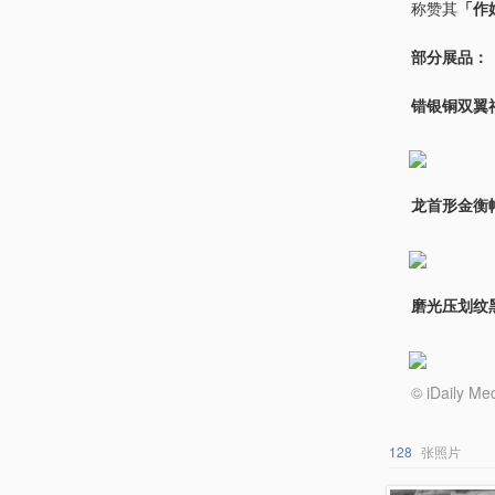
称赞其
「作
部分展品：
错银铜双翼
龙首形金衡
磨光压划纹
© iDail
128
张照片