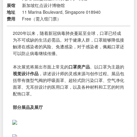
展馆
新加坡红点设计博物馆
地址
11 Marina Boulevard, Singapore 018940
费用
Free（需入馆门票）
2020年以来，随着新冠病毒肺炎蔓延至全球，口罩已经成
为不可或缺的生活必需品。对于健康人群，口罩能够降低接
触潜在感染者的风险、免遭感染，对于感染者，佩戴口罩还
可以防止病毒继续传播。
本次展览将展出市面上常见的
口罩类产品
、以口罩为主题的
视觉设计作品
，讲述设计师的灵感来源与创作过程。展品包
括带有微型气阀的呼吸面罩、超轻式防污染口罩、空气净化
面罩、无耳挂设计的医用口罩，以及各种材料和工艺的时尚
配饰口罩。
部分展品及展厅