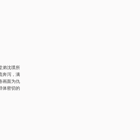
堂弟沈璞所
流奔泻，满
卷画面为仇
群体密切的