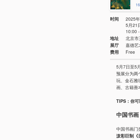
16
时间
2025
5月21
10:0
地址
北京市
展厅
嘉德艺
费用
Free
5月7日至5
预展分为两
玩、金石雅
画、古籍善
TIPS：你
中国书画
中国书画门
泼彩巨制《