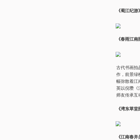
《蜀江纪游
《春雨江南图
古代书画拍
作，前景绿
幅弥散着江
英以倪瓒《
师友传承互
《湾东草堂
《江南春并