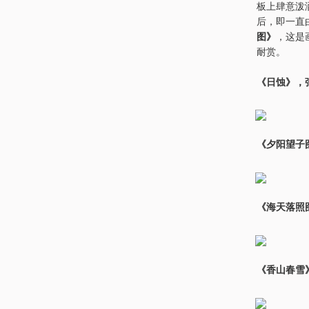
板上肆意泼
后，即一直
图》
，这是
耐赏。
《日蚀》，张
《夕阳望子
《海天落照
《香山春雪》