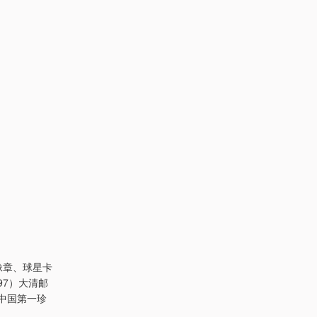
像章、球星卡
97）大清邮
中国第一珍