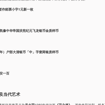
暂作邮票小字1元新一枚
袁世凯像中华帝国洪宪纪元飞龙银币金质样币
06年）户部大清银币「中」字壹两银质样币
永安一百
及当代艺术
术板块首推亮点为
吴大羽
1980年代油画
《花之魂》
，画作色彩浓烈，线条