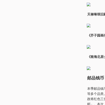
天禄琳琅旧
《芥子园画
《致海北居
邮品钱币
本季邮品钱
等多个品类
政将红色三
邮」。本次