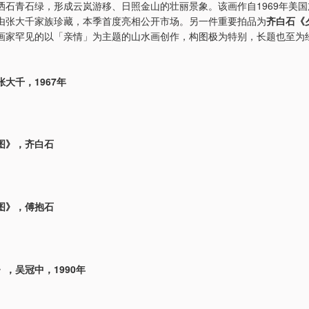
洒石青石绿，形成云岚游移、日照金山的壮丽景象。该画作自1969年美
由张大千家族珍藏，本季首度亮相公开市场。另一件重要拍品为
齐白石《
画家罕见的以「亲情」为主题的山水画创作，构图极为特别，长题也至为
大千，1967年
图》，齐白石
图》，傅抱石
，吴冠中，1990年