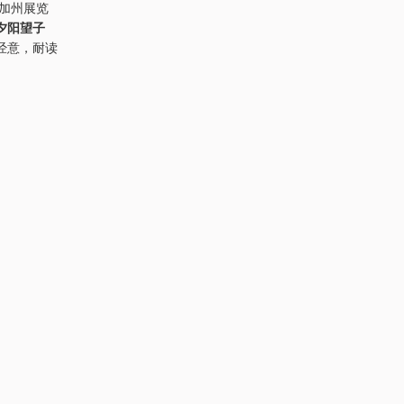
国加州展览
夕阳望子
经意，耐读