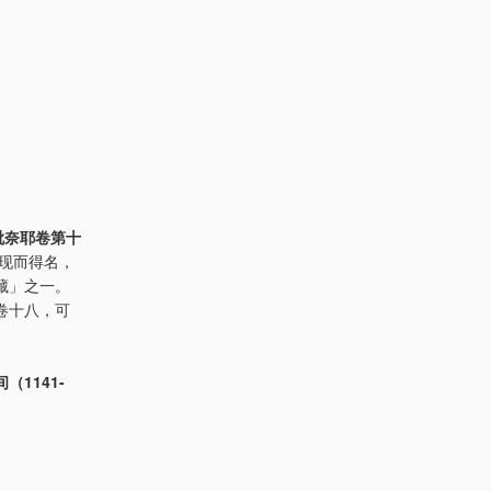
毗奈耶卷第十
发现而得名，
藏」之一。
卷十八，可
1141-