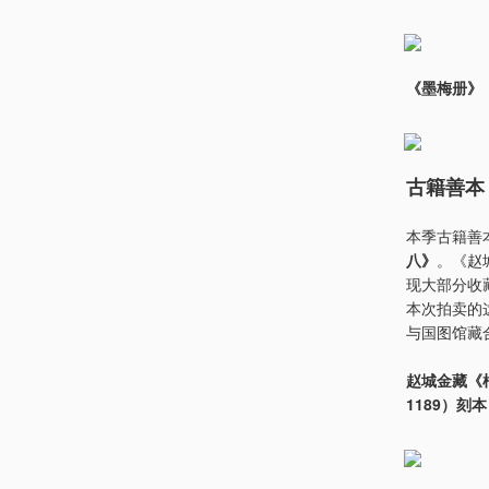
《墨梅册》
古籍善本
本季古籍善
八》
。《赵
现大部分收
本次拍卖的
与国图馆藏
赵城金藏《
1189）刻本