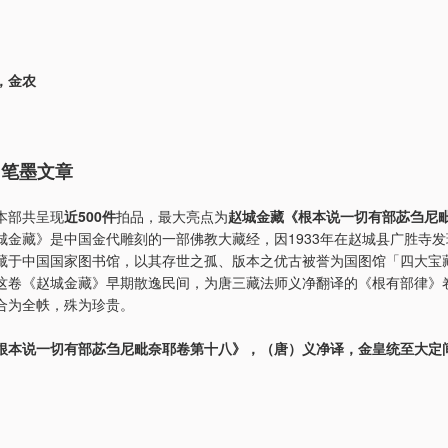
，金农
 笔墨文章
本部共呈现
近500件
拍品，最大亮点为
赵城金藏《根本说一切有部苾刍尼
城金藏》是中国金代雕刻的一部佛教大藏经，因1933年在赵城县广胜寺
藏于中国国家图书馆，以其存世之孤、版本之优古被誉为国图馆「四大宝
这卷《赵城金藏》早期散逸民间，为唐三藏法师义净翻译的《根有部律》
合为全帙，殊为珍贵。
根本说一切有部苾刍尼毗奈耶卷第十八》，（唐）义净译，金皇统至大定间（