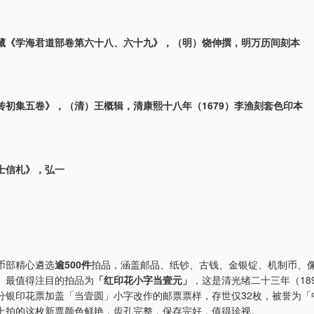
藏《学海君道部卷第六十八、六十九》，（明）饶伸撰，明万历间刻本
传初集五卷》，（清）王概辑，清康熙十八年（1679）李渔刻套色印本
士信札》，弘一
币部精心遴选
逾500件
拍品，涵盖邮品、纸钞、古钱、金银锭、机制币、
。最值得注目的拍品为
「红印花小字当壹元」
，这是清光绪二十三年（18
分银印花票加盖「当壹圆」小字改作的邮票票样，存世仅32枚，被誉为「
上拍的这枚新票颜色鲜艳，齿孔完整，保存完好，值得珍视。