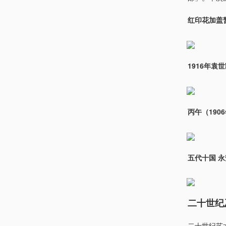
红印花加盖
1916年
丙午（19
五代十国 
二十世纪
二十世纪艺