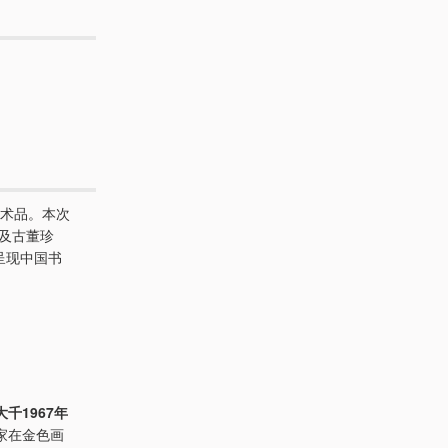
术品。本次
器及古董珍
，呈现中国书
大千1967年
家在金色画