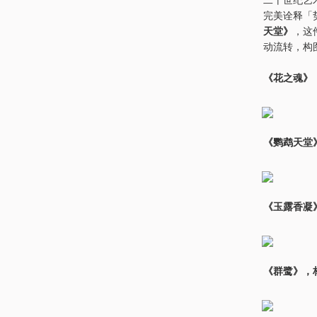
完美诠释「
天堂》
，这
动流转，构
《花之魂》，
《鹦鹉天堂》
《玉露香凝》
《群鹭》，林