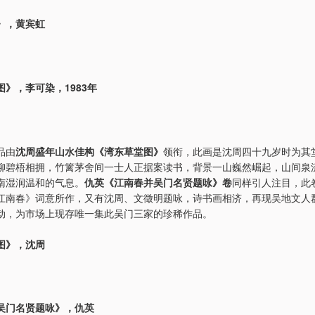
》，黄宾虹
》，李可染，1983年
品由
沈周盛年山水佳构《湾东草堂图》
领衔，此画是沈周四十九岁时为其
柳碧梧相拥，竹篱茅舍间一士人正据案读书，背景一山巍然崛起，山间泉
南湿润温和的气息。
仇英《江南春并吴门名贤题咏》卷
同样引人注目，此
江南春》词意所作，又有沈周、文徵明题咏，诗书画相济，再现吴地文人
动，为市场上现存唯一集此吴门三家的珍稀作品。
图》，沈周
吴门名贤题咏》，仇英