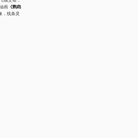
年油画
《鹦鹉
象，线条灵