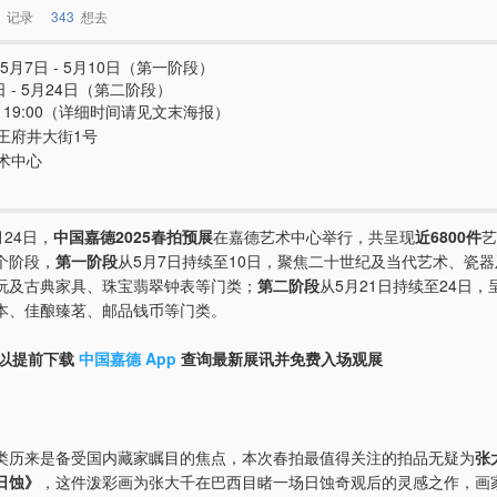
记录
343
想去
年5月7日 - 5月10日（第一阶段）
日 - 5月24日（第二阶段）
0 - 19:00（详细时间请见文末海报）
王府井大街1号
术中心
月24日，
中国嘉德2025春拍预展
在嘉德艺术中心举行，共呈现
近6800件
艺
个阶段，
第一阶段
从5月7日持续至10日，聚焦二十世纪及当代艺术、瓷
玩及古典家具、珠宝翡翠钟表等门类；
第二阶段
从5月21日持续至24日
本、佳酿臻茗、邮品钱币等门类。
可以提前下载
中国嘉德 App
查询最新展讯并免费入场观展
类历来是备受国内藏家瞩目的焦点，本次春拍最值得关注的拍品无疑为
张
日蚀》
，这件泼彩画为张大千在巴西目睹一场日蚀奇观后的灵感之作，画