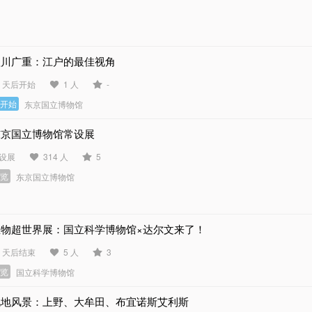
歌川广重：江户的最佳视角
2 天后开始
1 人
-
未开始
东京国立博物馆
东京国立博物馆常设展
设展
314 人
5
展览
东京国立博物馆
生物超世界展：国立科学博物馆×达尔文来了！
5 天后结束
5 人
3
展览
国立科学博物馆
此地风景：上野、大牟田、布宜诺斯艾利斯