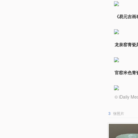
《易元吉画
龙泉窑青瓷
官窑米色青瓷
© iDail
3
张照片