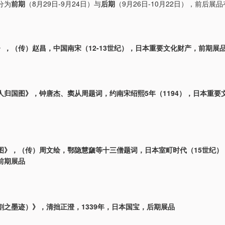
分为
前期
（8月29日-9月24日）与
后期
（9月26日-10月22日），前后展
》，（传）赵昌，中国南宋（12-13世纪），日本重要文化财产，前期展
人归国图》，钟唐杰、窦从周题词，约南宋绍熙5年（1194），日本重要
图》，（传）周文绘，鄂隐慧奯等十三僧题词，日本室町时代（15世纪）
前期展品
割之墨迹）》，清拙正澄，1339年，日本国宝，后期展品