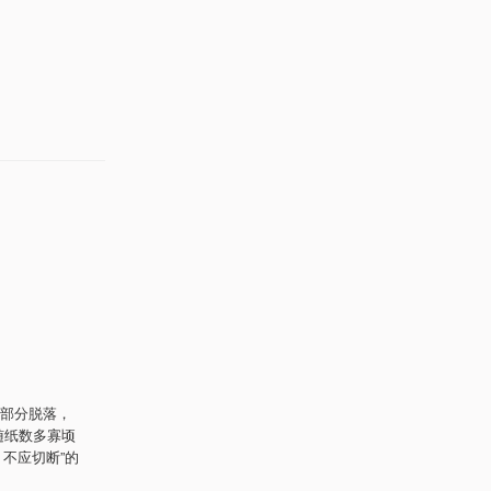
部分脱落，
随纸数多寡顷
不应切断”的