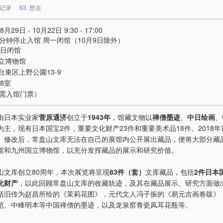
记录
63
想去
8月29日 - 10月22日 9:30 - 17:00
0分钟停止入馆 周一闭馆（10月9日除外）
0日闭馆
立博物馆
台東区上野公園13-9
8室
e（需入馆门票）
由日本实业家
菅原通济
创立于
1943年
，馆藏文物以
禅僧墨迹
、
中日绘画
、
为主，现有日本国宝2件，重要文化财产23件和重要美术品18件。2018
》修改后，常盘山文库无法在自己的展馆内公开展出藏品，便将大部分藏
馆和九州国立博物馆，以充分发挥藏品的展示和研究价值。
山文库创立80周年，本次展览将呈现
83件（套）
文库藏品，包括
2件日本
化财产
，以此回顾常盘山文库的收藏轨迹，及其在藏品展示、研究方面做
括旧传为赵昌所绘的《茉莉花图》，元代文人冯子振的《易元吉画卷跋》
范、中峰明本等中国禅僧的墨迹，以及龙泉窑青瓷凤耳花瓶等。