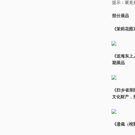
提示：展览
部分展品
《茉莉花图
《送海东上
期展品
《归乡省亲
文化财产，
《遗偈（棺