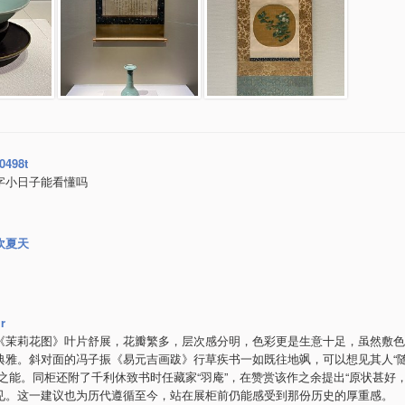
0498t
字小日子能看懂吗
欢夏天
jr
《茉莉花图》叶片舒展，花瓣繁多，层次感分明，色彩更是生意十足，虽然敷色
典雅。斜对面的冯子振《易元吉画跋》行草疾书一如既往地飒，可以想见其人“
”之能。同柜还附了千利休致书时任藏家“羽庵”，在赞赏该作之余提出“原状甚好，
见。这一建议也为历代遵循至今，站在展柜前仍能感受到那份历史的厚重感。