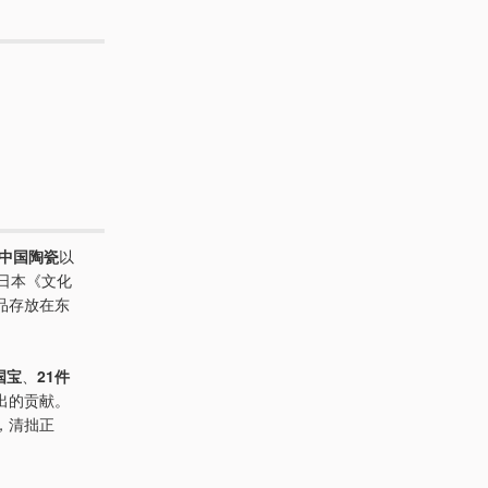
中国陶瓷
以
年日本《文化
品存放在东
国宝
、
21件
出的贡献。
，清拙正