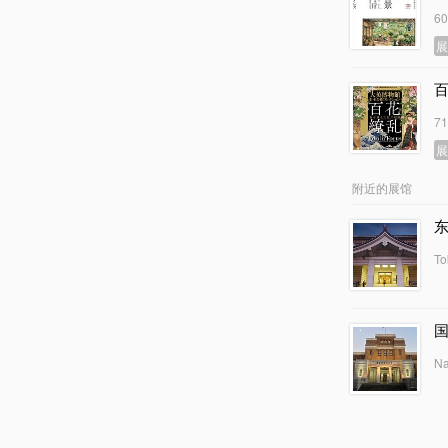
6
7
附近的展馆
To
Na