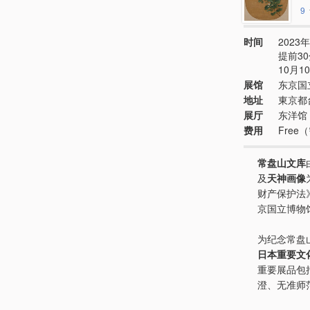
9
时间
2023年
提前3
10月1
展馆
东京国
地址
東京都
展厅
东洋馆 
费用
Fre
常盘山文库
及
天神画像
财产保护法
京国立博物
为纪念常盘
日本重要文
重要展品包
澄、无准师