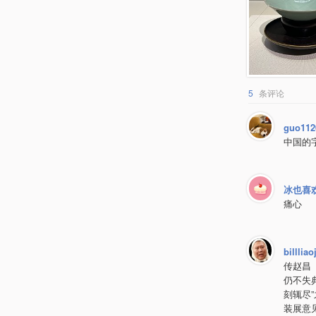
5
条评论
guo112
中国的
冰也喜
痛心
billliao
传赵昌
仍不失
刻辄尽
装展意