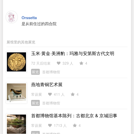
Orssetta
是从前住过的四合院
展馆里的其他展览
玉米·黄金·美洲豹：玛雅与安第斯古代文明
72 天后结束
329 人
4
展览
首都博物馆
燕地青铜艺术展
常设展
411 人
4
展览
首都博物馆
首都博物馆基本陈列：古都北京 & 京城旧事
常设展
1713 人
4
展览
首都博物馆