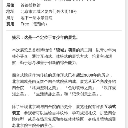
展馆
首都博物馆
地址
北京市西城区复兴门外大街16号
展厅
地下一层水景庭院
费用
Free（需预约）
提示：这是一个定位于青少年的展览。
本次展览是首都博物馆
「读城」项目
的第二期，以青少年为
核心受众，通过互动式、体验式的展览方式，培养主动观
察、勤于思考和善于创新的综合能力。
四合式院落作为传统的居住形式已有
超过3000年
的历史，
北京城就是由无数个四合式院落构成。展览从
五个角度
介绍
四合院：「格局型制之美」、「色彩装饰之美」、「秩序规
矩之美」、「生活情趣之美」和「记录创意之美」。
除了呈现北京城与四合院的历史外，展览还配有许多
互动式
装置
，参观者可以描绘吉祥纹饰、学习规矩礼仪、拼造四合
院模型，或是在场景复原和多媒体体验区，身临其境地感受
老北京院里院外的景色。