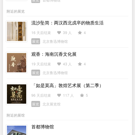
附近的展览
流沙坠简：两汉西北戍卒的物质生活
16 天后结束
39 人
4
展览
北京鲁迅博物馆
观香：海南沉香文化展
19 天后结束
43 人
4
展览
北京鲁迅博物馆
「如是莫高」敦煌艺术展（第二季）
96 天后结束
117 人
5
展览
北京展览馆
附近的展馆
首都博物馆