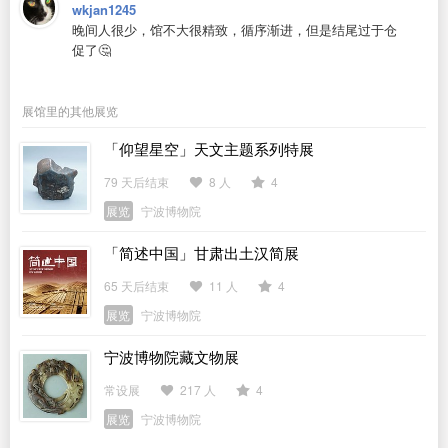
wkjan1245
晚间人很少，馆不大很精致，循序渐进，但是结尾过于仓
促了🤔
展馆里的其他展览
「仰望星空」天文主题系列特展
79 天后结束
8 人
4
展览
宁波博物院
「简述中国」甘肃出土汉简展
65 天后结束
11 人
4
展览
宁波博物院
宁波博物院藏文物展
常设展
217 人
4
展览
宁波博物院