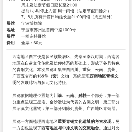
周末及法定节假日延长至21:00
提前1小时停止入馆 周一闭馆（法定节假日除外）
7、8月所有开馆日均延长至21:00闭馆（周五除外）
展馆
宁波博物院
地址
宁波市鄞州区首南中路1000号
展厅
一楼东特展馆
费用
全票：60元
西南地区自古便是多民族聚居区。先秦至秦汉时期，西南各
地区在自身文化传统及信仰体系的基础上，形成了各具特色
的青铜文化。本次展览汇集来自四川、重庆、云南、贵州、
广西五省市的
165件（套）
文物，系统呈现
西南地区青铜文
明
的发展脉络与多元文化特征。
展览依据地理位置划为
川渝、云南、黔桂
三个部分，第一部
分重点呈现三星堆、金沙遗址为代表的古蜀文明；第二部分
展示滇文化器物；第三部分则陈列贵州、广西地区青铜器。
展览一方面梳理西南地区
重要青铜文化遗址的考古发现
，另
一方面也呈现了
西南地区与中原文明的交流融合
。通过对比