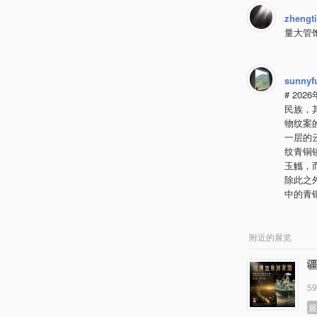
zhengt
量大管
sunnyf
# 20
民族，
物纹案
一层的
纹青铜
玉觿，
除此之
中的青
附近的展览
5