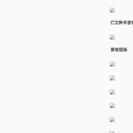
伫立羚羊形
展览现场