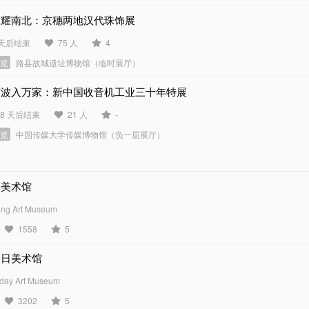
珠耀南北：京穗两地汉代珠饰展
 天后结束
75 人
4
展览
路县故城遗址博物馆（临时展厅）
声波入万家：新中国收音机工业三十年特展
18 天后结束
21 人
-
展览
中国传媒大学传媒博物馆（负一层展厅）
松美术馆
ng Art Museum
1558
5
今日美术馆
day Art Museum
3202
5