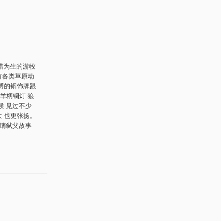
狩猎为生的游牧
有各类草原动
搏的铜饰牌跟
羊柄铜灯 狼
候 见过不少
 也更张扬。
鸣镝弑父故事