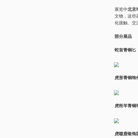
展览中
北京
文物，这些
化接触、交
部分展品
蛇首青铜匕
虎形青铜饰
虎衔羊青铜
虎噬鹿银饰