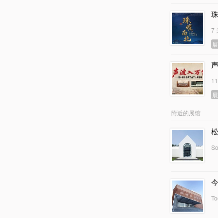
7
1
附近的展馆
So
To