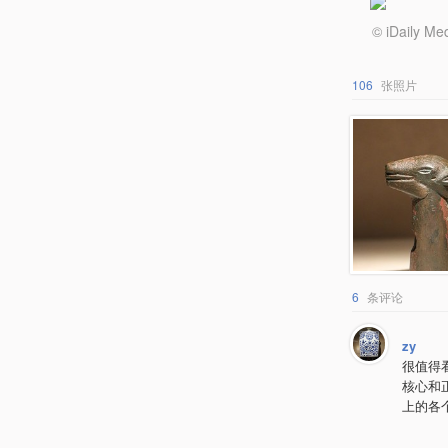
© iDail
106
张照片
6
条评论
zy
很值得
核心和
上的各