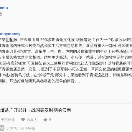
ianlu
饱
unnymoney
26年第1️⃣8️⃣展· 吉金耀山川 鄂尔多斯青铜文化展 观展笔记 # 作为一个以放牧及
其青铜器的样式和种类自然和其生活方式息息相关。展品有很大一部分 是装饰
的青铜刀具/锥/杖首。盘角羊，牛、鹿、虎豹的装饰都非常的生动！有些动物互
云南展风格竟然非常相似。結构更为简洁、小巧便于携带，适配游牧生活的圆雕
镜 还有底部镂空 可直接架在火上使用的青铜鍑也让人印象深刻！以前看展的时
而青铜觿还是第一次见 ，区别于中原形制小巧的玉觿，草原文化里的觿弧度更大
外 匈奴善骑马打仗，在“斧钺干戈”部分中，果然看到了青铜流星锤，鹤嘴斧和
铜镝。耳边好像能听到兵器敲击的战争的声音。。
疆壤益广开郡县：战国秦汉时期的云南
9 天后结束
248 人
5
展览
北京大运河博物馆