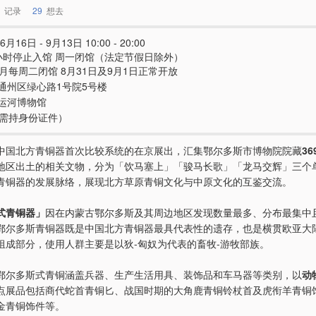
记录
29
想去
6月16日 - 9月13日 10:00 - 20:00
小时停止入馆 周一闭馆（法定节假日除外）
8月每周二闭馆 8月31日及9月1日正常开放
通州区绿心路1号院5号楼
运河博物馆
e（需持身份证件）
中国北方青铜器首次比较系统的在京展出，汇集鄂尔多斯市博物院院藏
3
地区出土的相关文物，分为「饮马塞上」「骏马长歌」「龙马交辉」三个
青铜器的发展脉络，展现北方草原青铜文化与中原文化的互鉴交流。
式青铜器」
因在内蒙古鄂尔多斯及其周边地区发现数量最多、分布最集中
鄂尔多斯青铜器既是中国北方青铜器最具代表性的遗存，也是横贯欧亚大
组成部分，使用人群主要是以狄-匈奴为代表的畜牧-游牧部族。
鄂尔多斯式青铜涵盖兵器、生产生活用具、装饰品和车马器等类别，以
动
点展品包括商代蛇首青铜匕、战国时期的大角鹿青铜铃杖首及虎衔羊青铜
金青铜饰件等。