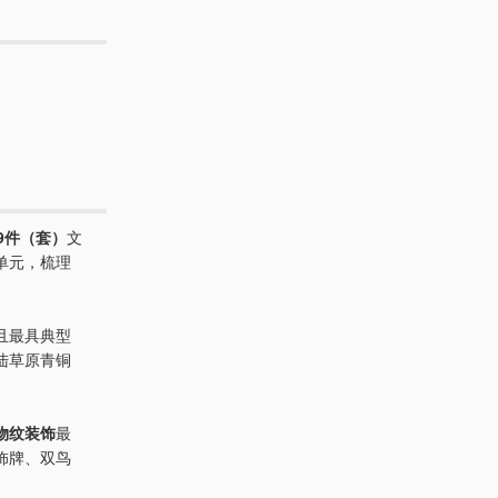
69件（套）
文
单元，梳理
且最具典型
陆草原青铜
物纹装饰
最
饰牌、双鸟