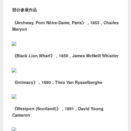
部分参展作品
《Archway, Pont Nôtre-Dame, Paris》，1853，Charles
Meryon
《Black Lion Wharf》，1859，James McNeill Whistler
《Intimacy》，1890，Theo Van Rysselberghe
《Westport (Scotland)》，1891，David Young
Cameron