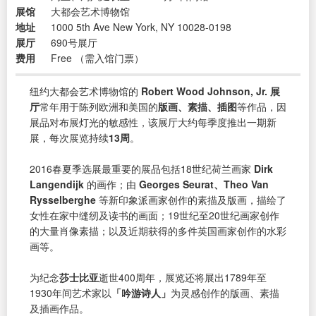
展馆
大都会艺术博物馆
地址
1000 5th Ave New York, NY 10028-0198
展厅
690号展厅
费用
Free （需入馆门票）
纽约大都会艺术博物馆的
Robert Wood Johnson, Jr. 展
厅
常年用于陈列欧洲和美国的
版画、素描、插图
等作品，因
展品对布展灯光的敏感性，该展厅大约每季度推出一期新
展，每次展览持续
13周
。
2016春夏季选展最重要的展品包括18世纪荷兰画家
Dirk
Langendijk
的画作；由
Georges Seurat、Theo Van
Rysselberghe
等新印象派画家创作的素描及版画，描绘了
女性在家中缝纫及读书的画面；19世纪至20世纪画家创作
的大量肖像素描；以及近期获得的多件英国画家创作的水彩
画等。
为纪念
莎士比亚
逝世400周年，展览还将展出1789年至
1930年间艺术家以
「吟游诗人」
为灵感创作的版画、素描
及插画作品。