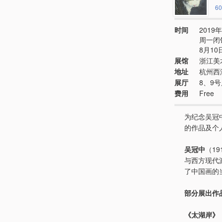
60
时间
2019年
周一闭
8月10
展馆
浙江美
地址
杭州西
展厅
8、9
费用
Free
为纪念吴冠
的作品及个
吴冠中
（19
与西方现代
了中国画的
部分展出作
《太湖岸》，