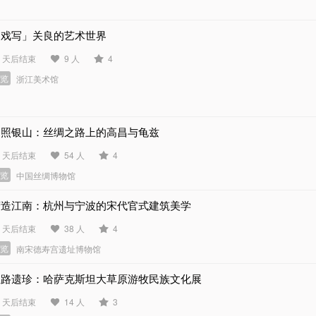
「戏写」关良的艺术世界
1 天后结束
9 人
4
展览
浙江美术馆
月照银山：丝绸之路上的高昌与龟兹
6 天后结束
54 人
4
展览
中国丝绸博物馆
营造江南：杭州与宁波的宋代官式建筑美学
5 天后结束
38 人
4
展览
南宋德寿宫遗址博物馆
丝路遗珍：哈萨克斯坦大草原游牧民族文化展
6 天后结束
14 人
3