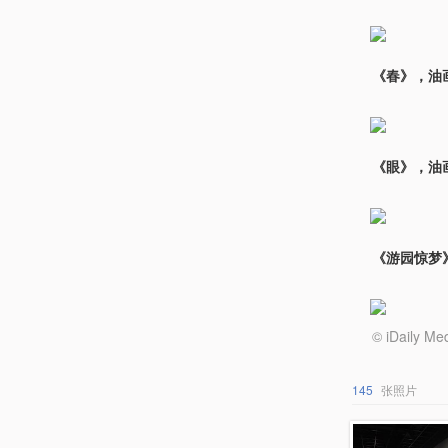
《春》，油画
《眼》，油画
《游园惊梦》
© iDail
145
张照片