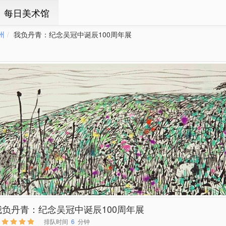
ㆍ每日美术馆
州
我负丹青：纪念吴冠中诞辰100周年展
我负丹青：纪念吴冠中诞辰100周年展
排队时间
6
分钟