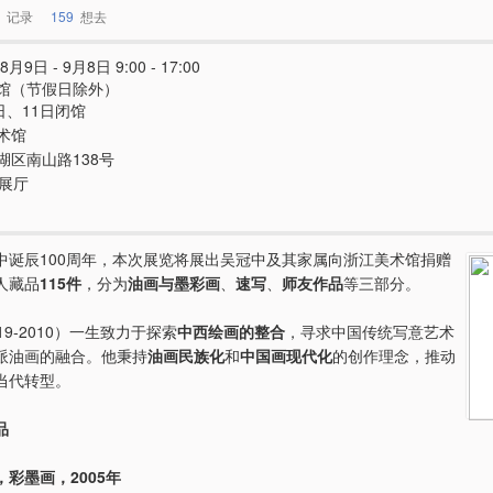
记录
159
想去
8月9日 - 9月8日 9:00 - 17:00
馆（节假日除外）
日、11日闭馆
术馆
湖区南山路138号
号展厅
中诞辰100周年，本次展览将展出吴冠中及其家属向浙江美术馆捐赠
人藏品
115件
，分为
油画与墨彩画
、
速写
、
师友作品
等三部分。
19-2010）一生致力于探索
中西绘画的整合
，寻求中国传统写意艺术
派油画的融合。他秉持
油画民族化
和
中国画现代化
的创作理念，推动
当代转型。
品
彩墨画，2005年