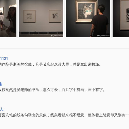
i1121
的作品是浙美的馆藏，凡是节庆纪念没大展，总是拿出来救场。
趣
收获竟然是吴老师的书法，那么可爱，而且字中有画，画中有字。
大人
寥寥几笔的线条勾勒出的景象，线条看起来很不经意，整体看上随意却又别有一