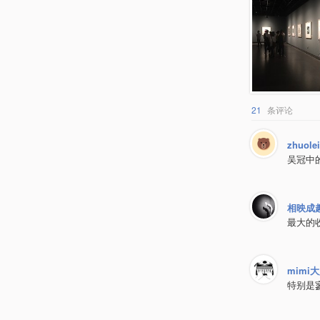
21
条评论
zhuole
吴冠中
相映成
最大的
mimi
特别是