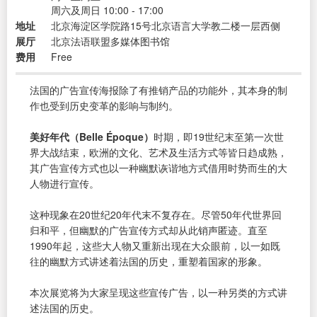
周六及周日 10:00 - 17:00
地址
北京海淀区学院路15号北京语言大学教二楼一层西侧
展厅
北京法语联盟多媒体图书馆
费用
Free
法国的广告宣传海报除了有推销产品的功能外，其本身的制
作也受到历史变革的影响与制约。
美好年代（Belle Époque）
时期，即19世纪末至第一次世
界大战结束，欧洲的文化、艺术及生活方式等皆日趋成熟，
其广告宣传方式也以一种幽默诙谐地方式借用时势而生的大
人物进行宣传。
这种现象在20世纪20年代末不复存在。尽管50年代世界回
归和平，但幽默的广告宣传方式却从此销声匿迹。直至
1990年起，这些大人物又重新出现在大众眼前，以一如既
往的幽默方式讲述着法国的历史，重塑着国家的形象。
本次展览将为大家呈现这些宣传广告，以一种另类的方式讲
述法国的历史。