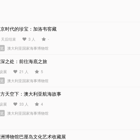
维京时代的珍宝：加洛韦窖藏
2 天后结束
3 人
-
展览
澳大利亚国家海事博物馆
极深之处：前往海底之旅
设展
21 人
5
展览
澳大利亚国家海事博物馆
南方天空下：澳大利亚航海故事
设展
33 人
4
展览
澳大利亚国家海事博物馆
澳洲博物馆巴厘岛文化艺术收藏展