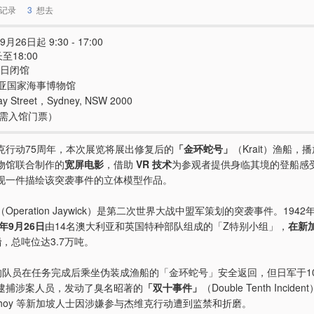
记录
3
想去
9月26日起 9:30 - 17:00
至18:00
5日闭馆
亚国家海事博物馆
ay Street，Sydney, NSW 2000
e（需入馆门票）
克行动75周年，本次展览将展出修复后的
「金环蛇号」
（Krait）渔船，
物馆联合制作的
宽屏电影
，借助
VR 技术
为参观者提供身临其境的登船感
现一件描绘该突袭事件的立体模型作品。
（Operation Jaywick）是第二次世界大战中盟军策划的突袭事件。194
3年9月26日
由14名澳大利亚和英国特种部队组成的「Z特别小组」，
在新
船
，总吨位达3.7万吨。
的队员在任务完成后乘坐伪装成渔船的「金环蛇号」安全返回，但日军于10
逮捕涉案人员，发动了臭名昭著的
「双十事件」
（Double Tenth Inciden
eth Choy 等新加坡人士因涉嫌参与杰维克行动遭到监禁和折磨。