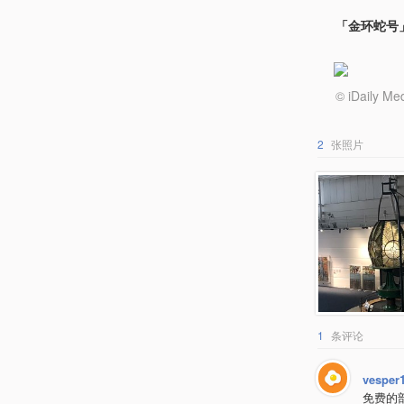
「金环蛇号」
© iDail
2
张照片
1
条评论
vesper
免费的