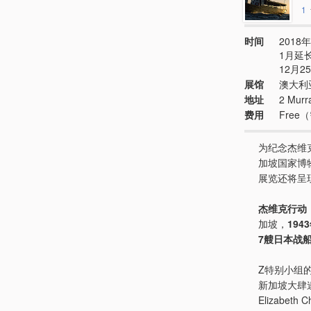
1
时间
2018年
1月延长
12月2
展馆
澳大利
地址
2 Murr
费用
Fre
为纪念杰维
加坡国家博
展览还将呈
杰维克行动
加坡，
194
7艘日本战
Z特别小组
新加坡大肆
Elizab