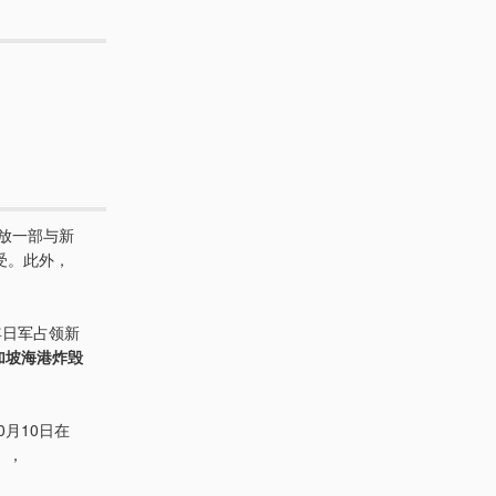
播放一部与新
受。此外，
2年日军占领新
加坡海港炸毁
月10日在
t），