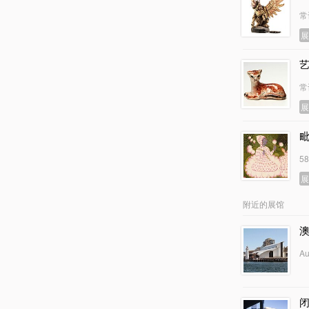
常
常
5
附近的展馆
Au
闭