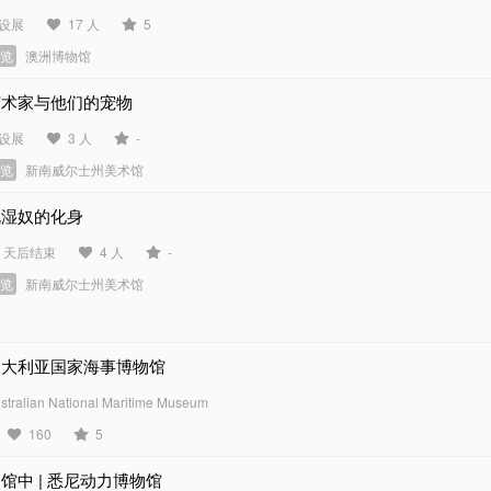
设展
17 人
5
展览
澳洲博物馆
艺术家与他们的宠物
设展
3 人
-
展览
新南威尔士州美术馆
毗湿奴的化身
8 天后结束
4 人
-
展览
新南威尔士州美术馆
澳大利亚国家海事博物馆
stralian National Maritime Museum
160
5
馆中 | 悉尼动力博物馆