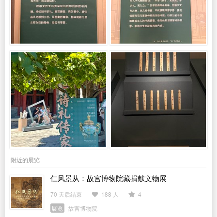
附近的展览
仁风景从：故宫博物院藏捐献文物展
70 天后结束
188 人
4
展览
故宫博物院