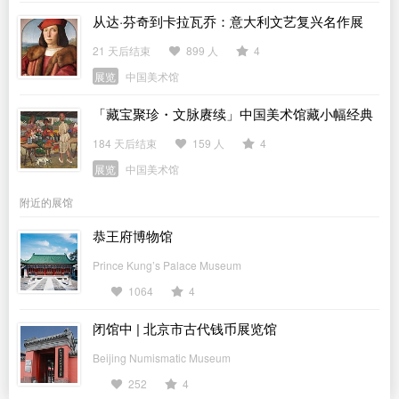
从达·芬奇到卡拉瓦乔：意大利文艺复兴名作展
21 天后结束
899 人
4
展览
中国美术馆
「藏宝聚珍・文脉赓续」中国美术馆藏小幅经典
作品展
184 天后结束
159 人
4
展览
中国美术馆
附近的展馆
恭王府博物馆
Prince Kung’s Palace Museum
1064
4
闭馆中 | 北京市古代钱币展览馆
Beijing Numismatic Museum
252
4