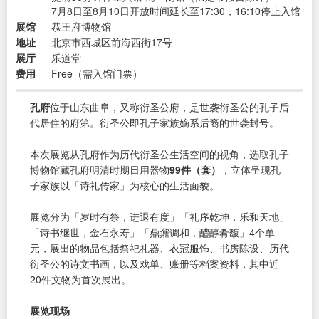
7月8日至8月10日开放时间延长至17:30，16:10停止入馆
展馆
恭王府博物馆
地址
北京市西城区前海西街17号
展厅
乐道堂
费用
Free（需入馆门票）
孔府
位于山东曲阜，又称衍圣公府，是世袭衍圣公的孔子后
代居住的府第。衍圣公即孔子家族嫡系后裔的世袭封号。
本次展览从孔府作为历代衍圣公生活空间的视角，选取孔子
博物馆藏孔府明清时期日用器物
99件（套）
，立体呈现孔
子家族以「诗礼传家」为核心的生活面貌。
展览分为「岁时有祭，进退有度」「礼序乾坤，乐和天地」
「诗书继世，金石永寿」「鼎鼐调和，醴醇肴馥」4个单
元，展出的物品包括祭祀礼器、衣冠服饰、书房陈设、历代
衍圣公的诗文书画，以及戏单、账册等档案资料，其中近
20件文物为首次展出。
展览现场