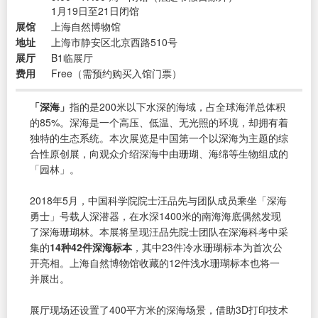
1月19日至21日闭馆
展馆
上海自然博物馆
地址
上海市静安区北京西路510号
展厅
B1临展厅
费用
Free（需预约购买入馆门票）
「深海」
指的是200米以下水深的海域，占全球海洋总体积
的85%。深海是一个高压、低温、无光照的环境，却拥有着
独特的生态系统。本次展览是中国第一个以深海为主题的综
合性原创展，向观众介绍深海中由珊瑚、海绵等生物组成的
「园林」。
2018年5月，中国科学院院士汪品先与团队成员乘坐「深海
勇士」号载人深潜器，在水深1400米的南海海底偶然发现
了深海珊瑚林。本展将呈现汪品先院士团队在深海科考中采
集的
14种42件深海标本
，其中23件冷水珊瑚标本为首次公
开亮相。上海自然博物馆收藏的12件浅水珊瑚标本也将一
并展出。
展厅现场还设置了400平方米的深海场景，借助3D打印技术