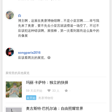
白
博主啊，这展在奥赛博物馆啊，不是小皇宫啊……幸亏我
先来了奥赛，要不先去小皇宫就该懵逼一场空了。不过不
应该犯这种错误啊。展很棒，第一次看到塞尚这么集中的
肖像展
songparis2016
应该看两次的展览。😄
展馆里的其他展览
玛丽·卡萨特：独立的抉择
59 天后开始
33 人
-
未开始
奥赛博物馆
奥古斯特·巴托尔迪：自由照耀世界