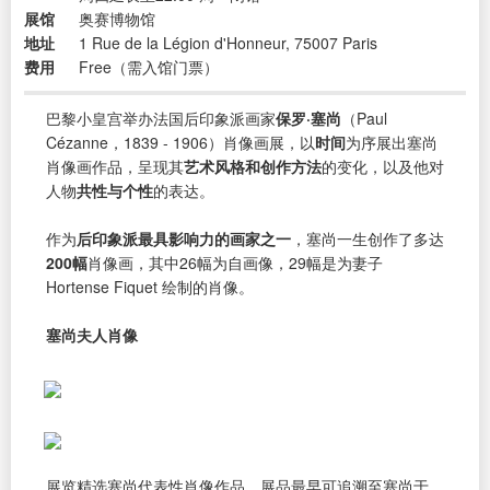
展馆
奥赛博物馆
地址
1 Rue de la Légion d'Honneur, 75007 Paris
费用
Free（需入馆门票）
巴黎小皇宫举办法国后印象派画家
保罗·塞尚
（Paul
Cézanne，1839 - 1906）肖像画展，以
时间
为序展出塞尚
肖像画作品，呈现其
艺术风格和创作方法
的变化，以及他对
人物
共性与个性
的表达。
作为
后印象派最具影响力的画家之一
，塞尚一生创作了多达
200幅
肖像画，其中26幅为自画像，29幅是为妻子
Hortense Fiquet 绘制的肖像。
塞尚夫人肖像
展览精选塞尚代表性肖像作品，展品最早可追溯至塞尚于