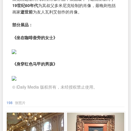
19世纪60年代
为其叔父多米尼克绘制的肖像，最晚则包括
画家
逝世前
为友人瓦利艾创作的肖像。
部分展品：
《坐在咖啡壶旁的女士》
《身穿红色马甲的男孩》
© iDaily Media 版权所有，未经授权禁止使用。
198
张照片