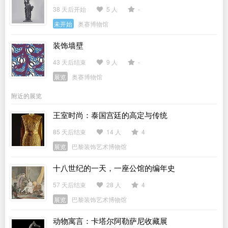
38 天后开始
5 人
-
未开始
奥赛博物馆
装饰墙壁
43 天后结束
9 人
-
展览
奥赛博物馆
附近的展览
王室时尚：泰国宫廷的高定与传统
85 天后结束
14 人
4
展览
巴黎装饰艺术博物馆
十八世纪的一天，一座公馆的编年史
57 天后结束
28 人
4
展览
巴黎装饰艺术博物馆
动物寓言：卡塔尔阿勒萨尼收藏展