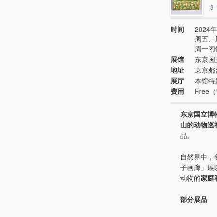
3
时间
2024年
周五、
周一闭
展馆
东京国
地址
東京都
展厅
本馆特
费用
Fre
东京国立博
山的动物巡
品。
自然界中，
子画廊」展
动物的
家庭
部分展品