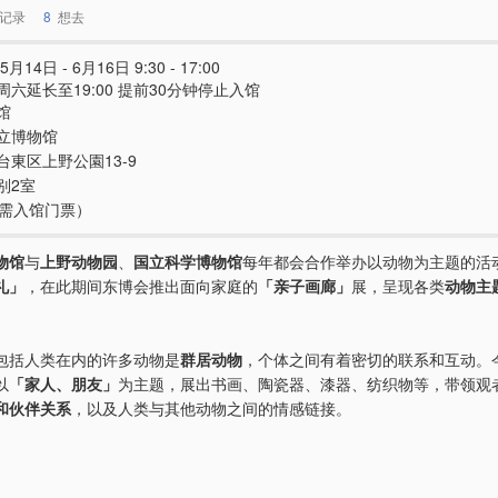
记录
8
想去
5月14日 - 6月16日 9:30 - 17:00
周六延长至19:00 提前30分钟停止入馆
馆
立博物馆
台東区上野公園13-9
别2室
e（需入馆门票）
物馆
与
上野动物园
、
国立科学博物馆
每年都会合作举办以动物为主题的活
礼」
，在此期间东博会推出面向家庭的
「亲子画廊」
展，呈现各类
动物主
包括人类在内的许多动物是
群居动物
，个体之间有着密切的联系和互动。
以
「家人、朋友」
为主题，展出书画、陶瓷器、漆器、纺织物等，带领观
和伙伴关系
，以及人类与其他动物之间的情感链接。