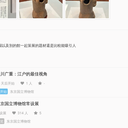
園以及別的館一起策展的題材還是比較能吸引人
歌川广重：江户的最佳视角
3 天后开始
1 人
-
未开始
东京国立博物馆
东京国立博物馆常设展
设展
314 人
5
展览
东京国立博物馆