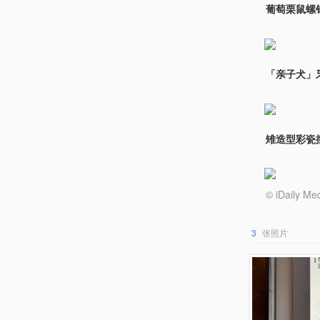
葡萄栗鼠螺
「亲子犬」
雉造型彩瓷
© iDail
3
张照片