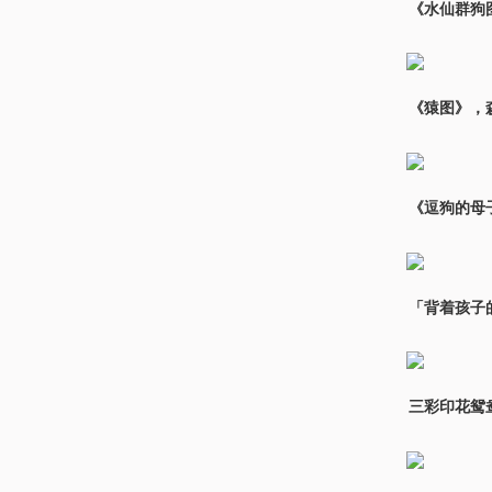
《水仙群狗
《猿图》，
《逗狗的母
「背着孩子
三彩印花鸳