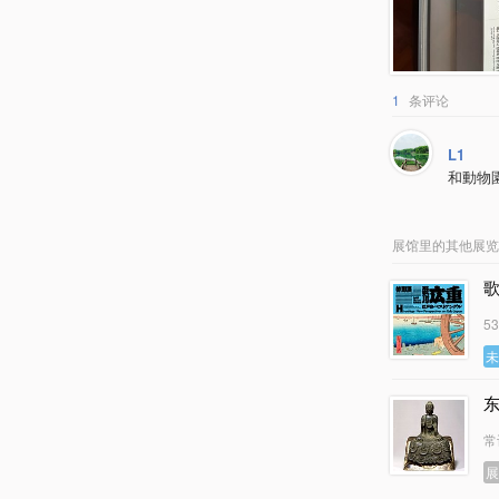
1
条评论
L1
和動物
展馆里的其他展览
5
常