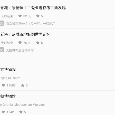
元青花：景德镇手工瓷业遗存考古新发现
8 天后结束
32 人
5
展览
南京城墙博物馆（负一层、一层展厅）
去看塔：从城市地标到世界记忆
0 天后结束
76 人
5
展览
大报恩寺遗址博物馆
南京博物院
njing Museum
11566
5
六朝博物馆
e Oriental Metropolitan Museum
1742
5