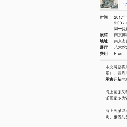
17
时间
2017年
9:00 
周一提
展馆
南京博
地址
南京玄
展厅
艺术馆
费用
Free
本次展览将
图》、费丹
承古开新
的
海上画派又
派画家多为
海上画派继
明、雅俗共