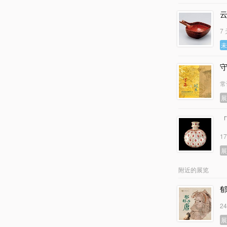
7
常
1
附近的展览
2