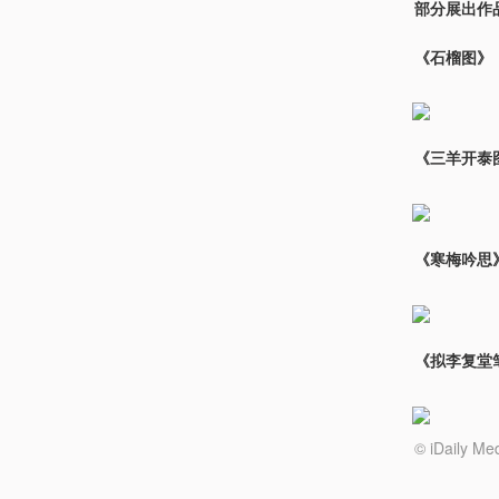
部分展出作
《石榴图》
《三羊开泰
《寒梅吟思
《拟李复堂
© iDail