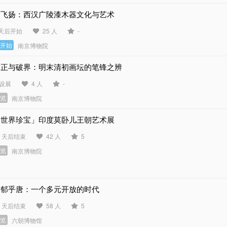
云飞扬：西汉广陵漆木器文化与艺术
 天后开始
25 人
-
未开始
南京博物院
守正与破界：明末清初画坛的笔锋之辨
设展
4 人
-
展览
南京博物院
「世界珍宝」印度莫卧儿王朝艺术展
7 天后结束
42 人
5
展览
南京博物院
郁郁乎唐：一个多元开放的时代
4 天后结束
58 人
5
展览
六朝博物馆