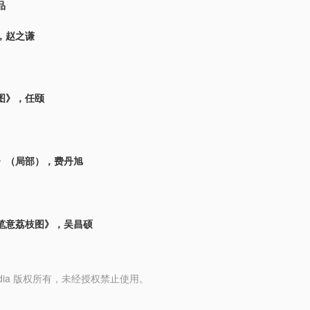
品
，赵之谦
图》，任颐
》（局部），费丹旭
笔意荔枝图》，吴昌硕
y Media 版权所有，未经授权禁止使用。