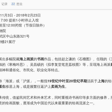
记录
22
想去
11月3日 - 2018年2月23日
- 17:00 提前1小时停止入馆
前至12:00闭馆（节假日除外）
物院
武区中山东路321号
2楼21展厅
展出多幅院藏
海上画派
的
书画
作品，包括赵之谦的《石榴图》、任颐的《
旭的《寒梅吟思》、吴昌硕的《拟李复堂笔意荔枝图》等，呈现海上画派
精神和通俗化、市民化、职业化等特点。
称「海派」或「沪派」，一般指
19世纪中叶至20世纪早期
活跃于
上海
的绘
谋生
移居上海，或是频繁往返沪上
卖画为生
。
承传统，借鉴民间艺术和外来艺术，同时重视诗书画印等多方面的修养，
赏的绘画面貌，逐渐成为中国近代以来最重要的绘画流派之一。