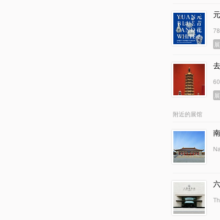
7
6
附近的展馆
Na
Th