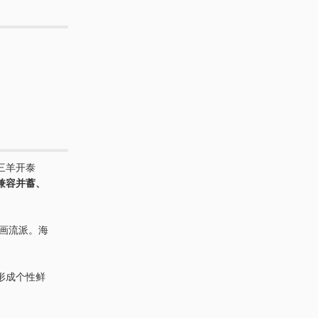
三羊开泰
兼容并蓄、
画流派。海
形成个性鲜