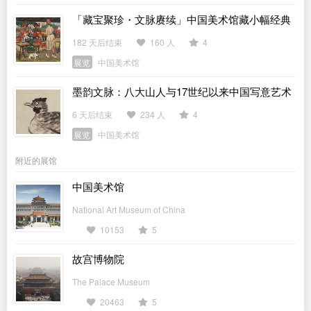
「藏宝聚珍・文脉赓续」中国美术馆藏小幅经典
作品展
182 天后结束
160 人
4
展览
中国美术馆
墨韵文脉：八大山人与17世纪以来中国写意艺术
展
6 天后结束
234 人
4
展览
中国美术馆
附近的展馆
中国美术馆
National Art Museum of China
10153
5
故宫博物院
The Palace Museum
20463
5