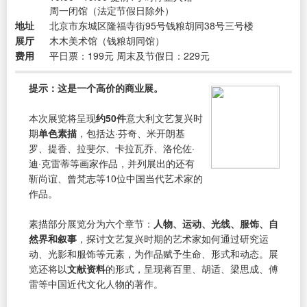
周一闭馆（法定节假日除外）
地址
北京市东城区隆福寺街95号钱粮胡同38号三号楼
展厅
木木美术馆（钱粮胡同馆）
费用
平日票：199元 周末及节假日：229元
提示：这是一个高价的商业展。
本次展览将呈现
约50件
意大利文艺复兴时
期
单色素描
，包括达·芬奇、米开朗基
罗、提香、拉斐尔、卡拉瓦乔、洛伦佐·
迪·克雷蒂等画家作品，并列展出的还有
靳尚谊、曾梵志等10位中国当代艺术家的
作品。
素描部分展览分为六个章节：
人物、运动、光线、服饰、自
然界和叙事
，探讨文艺复兴时期的艺术家如何通过研究运
动、光影和服饰等元素，为作品赋予生命、形式和动态。展
览还将以
文献资料
的形式，呈现蒋百里、胡适、梁思成、傅
雷等中国近代文化人物的著作。