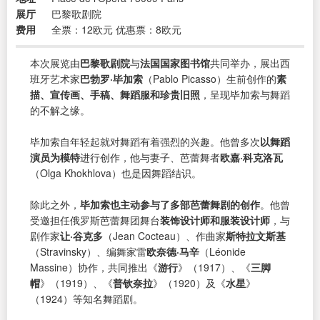
展厅
巴黎歌剧院
费用
全票：12欧元 优惠票：8欧元
本次展览由
巴黎歌剧院
与
法国国家图书馆
共同举办，展出西
班牙艺术家
巴勃罗·毕加索
（Pablo Picasso）生前创作的
素
描、宣传画、手稿、舞蹈服和珍贵旧照
，呈现毕加索与舞蹈
的不解之缘。
毕加索自年轻起就对舞蹈有着强烈的兴趣。他曾多次
以舞蹈
演员为模特
进行创作，他与妻子、芭蕾舞者
欧嘉·科克洛瓦
（Olga Khokhlova）也是因舞蹈结识。
除此之外，
毕加索也主动参与了多部芭蕾舞剧的创作
。他曾
受邀担任俄罗斯芭蕾舞团舞台
装饰设计师和服装设计师
，与
剧作家
让·谷克多
（Jean Cocteau）、作曲家
斯特拉文斯基
（Stravinsky）、编舞家雷
欧奈德·马辛
（Léonide
Massine）协作，共同推出《
游行
》（1917）、《
三脚
帽
》（1919）、《
普钦奈拉
》（1920）及《
水星
》
（1924）等知名舞蹈剧。