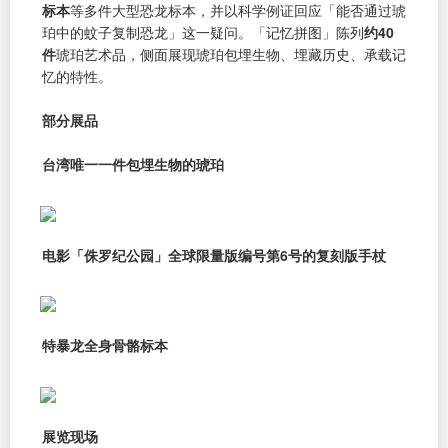
标本
等多件大型恐龙标本，并以科学例证回应「能否通过琥
珀中的蚊子复制恐龙」这一疑问。「记忆拼图」陈列
约40
件
琥珀艺术品，侧面展现琥珀包埋生物、埋藏历史、承载记
忆的特性。
部分展品
台湾唯一一件包埋生物的琥珀
电影「侏罗纪公园」全球限量版编号第6号的复刻版手杖
特暴龙全身骨骼标本
展览现场