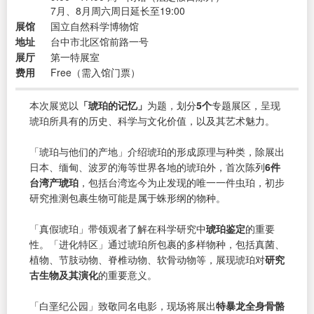
7月、8月周六周日延长至19:00
展馆
国立自然科学博物馆
地址
台中市北区馆前路一号
展厅
第一特展室
费用
Free（需入馆门票）
本次展览以
「琥珀的记忆」
为题，划分
5个
专题展区，呈现
琥珀所具有的历史、科学与文化价值，以及其艺术魅力。
「琥珀与他们的产地」介绍琥珀的形成原理与种类，除展出
日本、缅甸、波罗的海等世界各地的琥珀外，首次陈列
6件
台湾产琥珀
，包括台湾迄今为止发现的唯一一件虫珀，初步
研究推测包裹生物可能是属于蛛形纲的物种。
「真假琥珀」带领观者了解在科学研究中
琥珀鉴定
的重要
性。「进化特区」通过琥珀所包裹的多样物种，包括真菌、
植物、节肢动物、脊椎动物、软骨动物等，展现琥珀对
研究
古生物及其演化
的重要意义。
「白垩纪公园」致敬同名电影，现场将展出
特暴龙全身骨骼