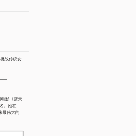
装挑战传统女
——
德国电影《蓝天
提名。她在
年来最伟大的