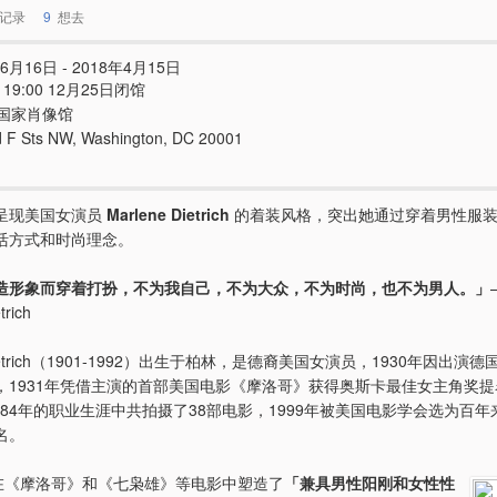
记录
9
想去
6月16日 - 2018年4月15日
 - 19:00 12月25日闭馆
国家肖像馆
d F Sts NW, Washington, DC 20001
呈现美国女演员
Marlene Dietrich
的着装风格，突出她通过穿着男性服
活方式和时尚理念。
造形象而穿着打扮，不为我自己，不为大众，不为时尚，也不为男人。」
trich
 Dietrich（1901-1992）出生于柏林，是德裔美国女演员，1930年因出演
，1931年凭借主演的首部美国电影《摩洛哥》获得奥斯卡最佳女主角奖
1984年的职业生涯中共拍摄了38部电影，1999年被美国电影学会选为百
名。
ch 曾在《摩洛哥》和《七枭雄》等电影中塑造了
「兼具男性阳刚和女性性