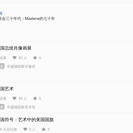
ng
金三十年代；Maelene的七十年
美国总统肖像画展
设展
50 人
4
展览
华盛顿国家肖像馆
美国艺术
设展
49 人
5
展览
华盛顿国家美术馆
美国符号：艺术中的美国国旗
19 天后结束
3 人
4