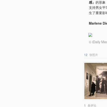
感」
的形象
支持男女平
生了重要影
Marlene 
© iDail
12
张照片
1
条评论