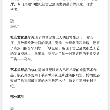
厅」
专门介绍19世纪初古巴涌现出的进步思想家、作家、
学者。
旗帜厅
社会文化展厅
再现了19世纪古巴人的日常生活：「宴会
厅」摆放着欧洲进口的家具、瓷器、金银器皿和挂毯，还原
了贵族们的奢华别墅；「铁匠铺」展现了古巴金属锻造工艺
的发展成就；「马车库」则展示了这一时期古巴的主要交通
工具——马车。
艺术类展品
的核心是19世纪以来古巴艺术家的造型艺术作
品，以及许多曾用于装饰城市街道和建筑的雕塑。博物馆还
收藏了哈瓦那最古老的天主教艺术品，历史可追溯至16世
纪。
部分藏品