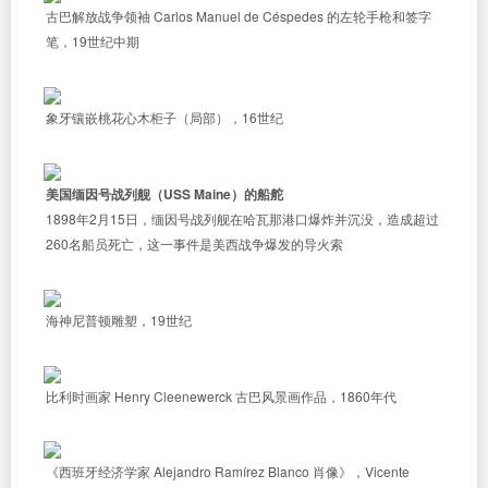
古巴解放战争领袖 Carlos Manuel de Céspedes 的左轮手枪和签字
笔，19世纪中期
象牙镶嵌桃花心木柜子（局部），16世纪
美国缅因号战列舰（USS Maine）的船舵
1898年2月15日，缅因号战列舰在哈瓦那港口爆炸并沉没，造成超过
260名船员死亡，这一事件是美西战争爆发的导火索
海神尼普顿雕塑，19世纪
比利时画家 Henry Cleenewerck 古巴风景画作品，1860年代
《西班牙经济学家 Alejandro Ramírez Blanco 肖像》，Vicente