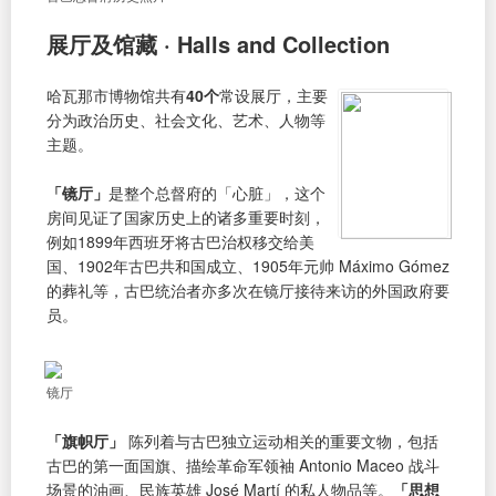
展厅及馆藏 · Halls and Collection
哈瓦那市博物馆共有
40个
常设展厅，主要
分为政治历史、社会文化、艺术、人物等
主题。
「镜厅」
是整个总督府的「心脏」，这个
房间见证了国家历史上的诸多重要时刻，
例如1899年西班牙将古巴治权移交给美
国、1902年古巴共和国成立、1905年元帅 Máximo Gómez
的葬礼等，古巴统治者亦多次在镜厅接待来访的外国政府要
员。
镜厅
「旗帜厅」
陈列着与古巴独立运动相关的重要文物，包括
古巴的第一面国旗、描绘革命军领袖 Antonio Maceo 战斗
场景的油画、民族英雄 José Martí 的私人物品等。
「思想