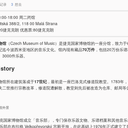
记录
3
想去
:00-18:00 周二闭馆
itská 388/2, 118 00 Malá Strana
20捷克克朗 优惠票:80捷克克朗
物馆
（Czech Museum of Music）是捷克国家博物馆的一座分馆，致
纪迄今波西米亚地区的音乐文化。馆内现有藏品
70万件
，包括20万份乐谱
3000件乐器。
story
物馆所在建筑落成于
17世纪
，最初是一座巴洛克式修道院教堂。1783年
夫二世推行宗教改革，修道院遭解散，教堂则先后被改造为仓库、邮局等
馆外景
，捷克国家博物馆成立「音乐部」，专门保存乐器文物、乐谱档案和其他音
乐部在布拉格 Velkopřevorský 宫殿开放，在此基础上1976年正式建立