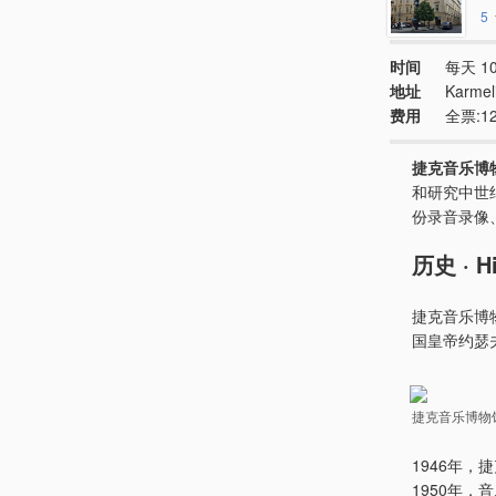
5
时间
每天 10
地址
Karmel
费用
全票:1
捷克音乐博
和研究中世
份录音录像、
历史 · Hi
捷克音乐博
国皇帝约瑟
捷克音乐博物
1946年
1950年，音