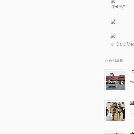
竖琴展厅
© iDail
附近的展馆
Fr
Na