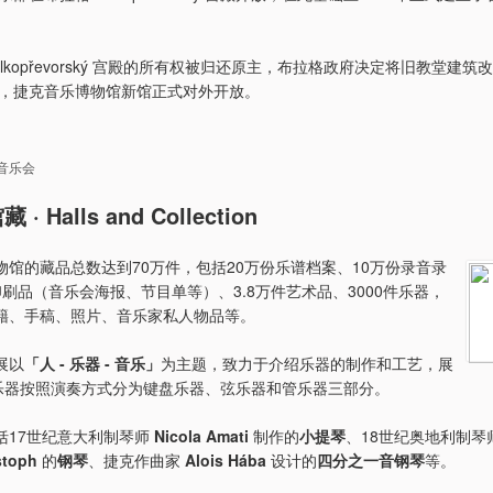
Velkopřevorský 宫殿的所有权被归还原主，布拉格政府决定将旧教堂建筑
4年，捷克音乐博物馆新馆正式对外开放。
音乐会
· Halls and Collection
物馆的藏品总数达到70万件，包括20万份乐谱档案、10万份录音录
刷品（音乐会海报、节目单等）、3.8万件艺术品、3000件乐器，
籍、手稿、照片、音乐家私人物品等。
展以
「人 - 乐器 - 音乐」
为主题，致力于介绍乐器的制作和工艺，展
件乐器按照演奏方式分为键盘乐器、弦乐器和管乐器三部分。
括17世纪意大利制琴师
Nicola Amati
制作的
小提琴
、18世纪奥地利制琴
stoph
的
钢琴
、捷克作曲家
Alois Hába
设计的
四分之一音钢琴
等。