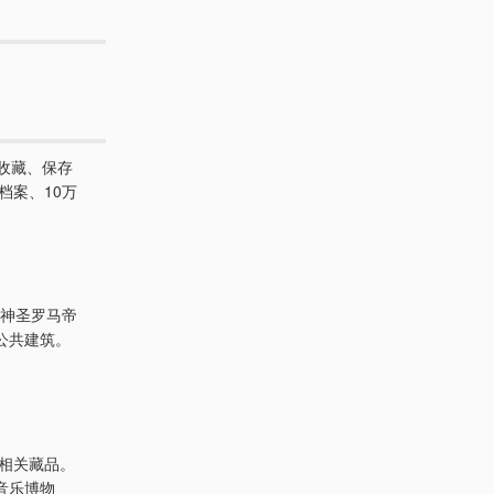
力于收藏、保存
档案、10万
，神圣罗马帝
公共建筑。
乐相关藏品。
了音乐博物