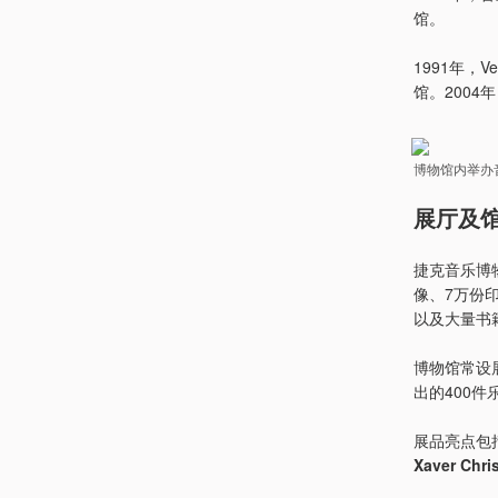
馆。
1991年，
馆。200
博物馆内举办
展厅及馆藏 
捷克音乐博
像、7万份印
以及大量书
博物馆常设
出的400
展品亮点包
Xaver Chri