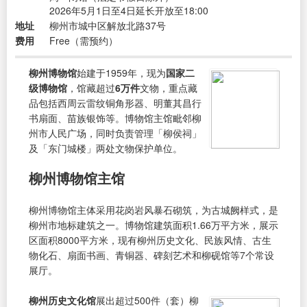
2026年5月1日至4日延长开放至18:00
地址
柳州市城中区解放北路37号
费用
Free（需预约）
柳州博物馆
始建于1959年，现为
国家二
级博物馆
，馆藏超过
6万件
文物，重点藏
品包括西周云雷纹铜角形器、明董其昌行
书扇面、苗族银饰等。博物馆主馆毗邻柳
州市人民广场，同时负责管理「柳侯祠」
及「东门城楼」两处文物保护单位。
柳州博物馆主馆
柳州博物馆主体采用花岗岩风暴石砌筑，为古城阙样式，是
柳州市地标建筑之一。博物馆建筑面积1.66万平方米，展示
区面积8000平方米，现有柳州历史文化、民族风情、古生
物化石、扇面书画、青铜器、碑刻艺术和柳砚馆等7个常设
展厅。
柳州历史文化馆
展出超过500件（套）柳