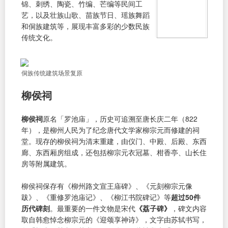
锦、刺绣、陶瓷、竹编、芒编等民间工
艺，以及壮族山歌、苗族节日、瑶族舞蹈
和侗族建筑等，展现丰富多彩的少数民族
传统文化。
侗族传统建筑场景复原
柳侯祠
柳侯祠
原名「罗池庙」，历史可追溯至唐长庆二年（822
年），是柳州人民为了纪念唐代文学家柳宗元而修建的祠
堂。现存的柳侯祠为清末重建，由仪门、中殿、后殿、东西
廊、东西厢房组成，还包括柳宗元衣冠墓、柑香亭、山长住
房等附属建筑。
柳侯祠保存有《柳州路文宣王庙碑》、《元刻柳宗元像
跋》、《重修罗池庙记》、《柳江书院碑记》等
超过50件
历代碑刻
。最重要的一件文物是宋代
《荔子碑》
，碑文内容
取自韩愈悼念柳宗元的《迎颂享神诗》，文字由苏轼书写，