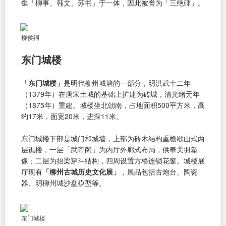
集「柳事、韩文、苏书」于一体，因此被誉为「三绝碑」。
柳侯祠
东门城楼
「东门城楼」
是明代柳州城墙的一部分，明洪武十二年
（1379年）在唐宋土城的基础上扩建为砖城，清光绪元年
（1875年）重建。城楼坐北朝南，占地面积500平方米，高
约17米，面宽20米，进深11米。
东门城楼下部是城门和城墙，上部为砖木结构重檐歇山式两
层谯楼，一层「武帝阁」为内厅外廊式布局，供奉关羽塑
像；二层为抬梁穿斗结构，四周设置方格连锁花窗。城楼展
厅现有
「柳州古城历史文化展」
，展品包括古炮台、陶瓷
器、明柳州城沙盘模型等。
东门城楼