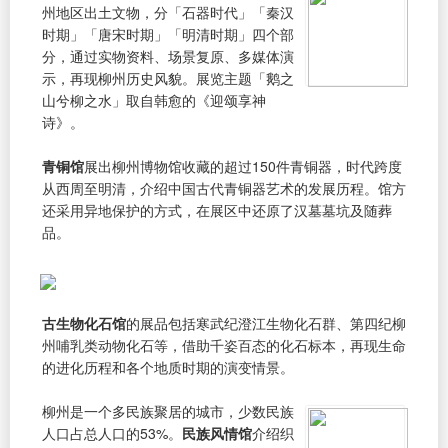
州地区出土文物，分「石器时代」「秦汉
时期」「唐宋时期」「明清时期」四个部
分，通过实物资料、场景复原、多媒体演
示，再现柳州历史风貌。展览主题「鹅之
山兮柳之水」取自韩愈的《迎颂享神
诗》。
青铜馆
展出柳州博物馆收藏的超过150件青铜器，时代跨度
从西周至明清，介绍中国古代青铜器艺术的发展历程。馆方
还采用异地保护的方式，在展区中还原了汉墓墓坑及随葬
品。
古生物化石馆
的展品包括寒武纪澄江生物化石群、第四纪柳
州哺乳类动物化石等，借助千姿百态的化石标本，再现生命
的进化历程和各个地质时期的演变情景。
柳州是一个多民族聚居的城市，少数民族
人口占总人口的53%。
民族风情馆
介绍织