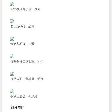
云雷纹铜角形器，西周
四山纹铜镜，战国
青瓷印花碟，东晋
青白瓷堆塑纹魂瓶，宋代
行书扇面，董其昌，明代
侗族三层珐琅银腰牌
部分展厅