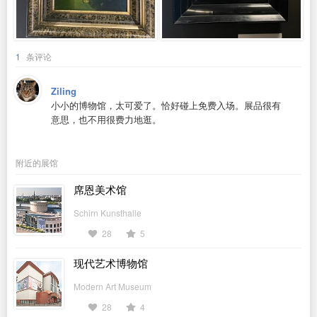
1
条评论
Ziling
小小的博物馆，太可爱了。恰好碰上免费入场。展品很有
意思，也不用很费力地逛。
附近的展馆
席恩美术馆
Schirn Kunsthalle
28
5
现代艺术博物馆
Modern Art Museum
28
4