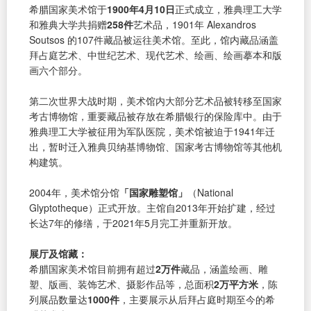
希腊国家美术馆于
1900年4月10日
正式成立，雅典理工大学
和雅典大学共捐赠
258件
艺术品，1901年 Alexandros
Soutsos 的107件藏品被运往美术馆。至此，馆内藏品涵盖
拜占庭艺术、中世纪艺术、现代艺术、绘画、绘画摹本和版
画六个部分。
第二次世界大战时期，美术馆内大部分艺术品被转移至国家
考古博物馆，重要藏品被存放在希腊银行的保险库中。由于
雅典理工大学被征用为军队医院，美术馆被迫于1941年迁
出，暂时迁入雅典贝纳基博物馆、国家考古博物馆等其他机
构建筑。
2004年，美术馆分馆
「国家雕塑馆」
（National
Glyptotheque）正式开放。主馆自2013年开始扩建，经过
长达7年的修缮，于2021年5月完工并重新开放。
展厅及馆藏：
希腊国家美术馆目前拥有超过
2万件
藏品，涵盖绘画、雕
塑、版画、装饰艺术、摄影作品等，总面积
2万平方米
，陈
列展品数量达
1000件
，主要展示从后拜占庭时期至今的希