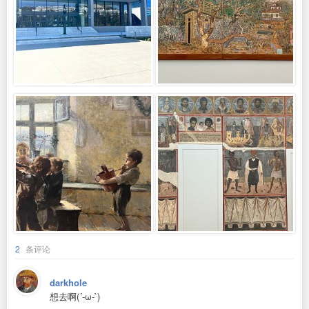
2
条评论
darkhole
想去啊(´-ω-`)