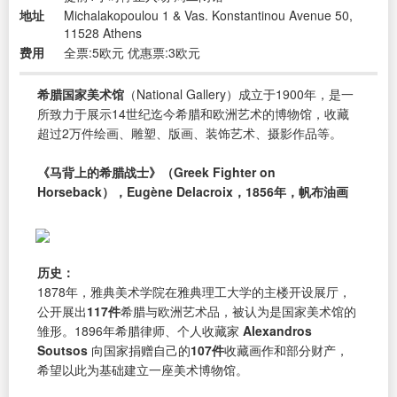
地址
Michalakopoulou 1 & Vas. Konstantinou Avenue 50,
11528 Athens
费用
全票:5欧元 优惠票:3欧元
希腊国家美术馆
（National Gallery）成立于1900年，是一
所致力于展示14世纪迄今希腊和欧洲艺术的博物馆，收藏
超过2万件绘画、雕塑、版画、装饰艺术、摄影作品等。
《马背上的希腊战士》（Greek Fighter on
Horseback），Eugène Delacroix，1856年，帆布油画
历史：
1878年，雅典美术学院在雅典理工大学的主楼开设展厅，
公开展出
117件
希腊与欧洲艺术品，被认为是国家美术馆的
雏形。1896年希腊律师、个人收藏家
Alexandros
Soutsos
向国家捐赠自己的
107件
收藏画作和部分财产，
希望以此为基础建立一座美术博物馆。