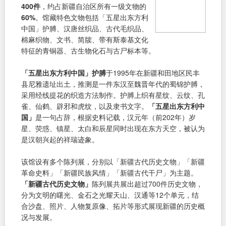
400件
，约占新疆自治区所有一级文物的
60%
。馆藏特色文物包括「五星出东方利
中国」护膊、汉唐丝织品、古代毛织品、
棉麻织物、文书、简牍、带有斯泰基文化
特征的青铜器、古生物化石与古尸标本等。
「五星出东方利中国」护膊
于1995年在新疆和田地区民丰
县尼雅遗址出土，推测是一件东汉至魏晋年代的蜀锦护膊，
采用经线提花的织造方法制作。护膊上织有星纹、云纹、孔
雀、仙鹤、辟邪和虎纹，以及隶书文字。
「五星出东方利中
国」
是一句占辞，根据史料记载，汉元年（前202年）岁
星、荧惑、镇星、太白和辰星同时出现在东方天空，被认为
是汉朝兴起的祥瑞迹象。
该馆设有多个陈列展，分别以「新疆古代历史文物」「新疆
革命史料」「新疆民族风情」「新疆古代干尸」为主题。
「新疆古代历史文物」
陈列展共展出超过700件历史文物，
分为文明的曙光、金石之光耀天山、汉通等12个单元，结
合沙盘、照片、人物复原像、拓片等形式展现新疆的历史概
况与发展。