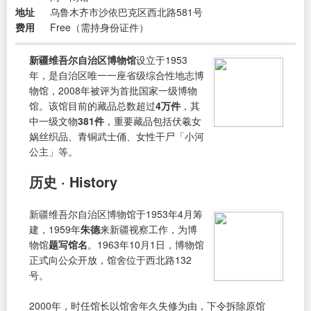
地址
乌鲁木齐市沙依巴克区西北路581号
费用
Free（需持身份证件）
新疆维吾尔自治区博物馆
设立于1953
年，是自治区唯一一座省级综合性地志博
物馆，2008年被评为首批国家一级博物
馆。该馆目前的藏品总数超过
4万件
，其
中一级文物
381件
，重要藏品包括伏羲女
娲丝织品、青铜武士俑、女性干尸「小河
公主」等。
历史 · History
新疆维吾尔自治区博物馆于1953年4月筹
建，1959年
朱德
来新疆视察工作，为博
物馆
题写馆名
。1963年10月1日，博物馆
正式向公众开放，馆舍位于西北路132
号。
2000年，时任馆长以馆舍年久失修为由，下令拆除原馆