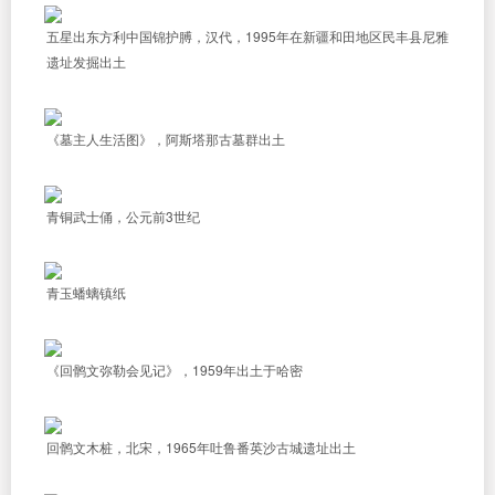
五星出东方利中国锦护膊，汉代，1995年在新疆和田地区民丰县尼雅
遗址发掘出土
《墓主人生活图》，阿斯塔那古墓群出土
青铜武士俑，公元前3世纪
青玉蟠螭镇纸
《回鹘文弥勒会见记》，1959年出土于哈密
回鹘文木桩，北宋，1965年吐鲁番英沙古城遗址出土