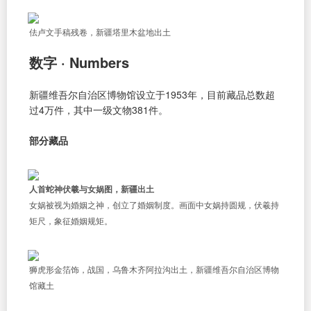
佉卢文手稿残卷，新疆塔里木盆地出土
数字 · Numbers
新疆维吾尔自治区博物馆设立于1953年，目前藏品总数超
过4万件，其中一级文物381件。
部分藏品
人首蛇神伏羲与女娲图，新疆出土
女娲被视为婚姻之神，创立了婚姻制度。画面中女娲持圆规，伏羲持
矩尺，象征婚姻规矩。
狮虎形金箔饰，战国，乌鲁木齐阿拉沟出土，新疆维吾尔自治区博物
馆藏土