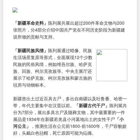
「新疆革命史料」
陈列展共展出超过200件革命文物与200
张照片，分4部分介绍中国共产党在不同历史阶段为新疆建
设所做的贡献与支持。
「新疆民族风情」
陈列展通过蜡像、民族
生活场景复原等形式，全面展现12个少数
民族的民俗风情，例如维吾尔族、哈萨克
族、回族、柯尔克孜族等。中央主展厅还
展示了哈萨克族、柯尔克孜族和蒙古族的
毡房与动物标本。
新疆曾出土过近百具古尸，多出自南疆以及吐鲁番、哈密一
带，年代主要集中在汉晋以前。
「新疆古代干尸」
陈列展共
分为7部分，展出多具古尸及随葬文物，其中最重要的一件
展品是1934年在新疆若羌县小河墓地出土的女性干尸
「小
河公主」
，推测生活在公元前1800-前1600年，干尸容貌姣
好，头戴白色毡帽，死亡原因可能为疝痛。