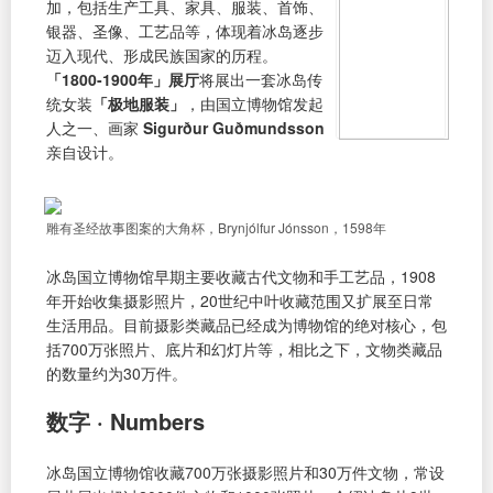
加，包括生产工具、家具、服装、首饰、
银器、圣像、工艺品等，体现着冰岛逐步
迈入现代、形成民族国家的历程。
「1800-1900年」展厅
将展出一套冰岛传
统女装
「极地服装」
，由国立博物馆发起
人之一、画家
Sigurður Guðmundsson
亲自设计。
雕有圣经故事图案的大角杯，Brynjólfur Jónsson，1598年
冰岛国立博物馆早期主要收藏古代文物和手工艺品，1908
年开始收集摄影照片，20世纪中叶收藏范围又扩展至日常
生活用品。目前摄影类藏品已经成为博物馆的绝对核心，包
括700万张照片、底片和幻灯片等，相比之下，文物类藏品
的数量约为30万件。
数字 · Numbers
冰岛国立博物馆收藏700万张摄影照片和30万件文物，常设