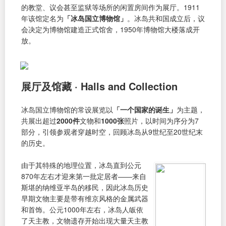
的教堂、议会甚至监狱等场所的闲置房间作为展厅。1911
年该馆定名为
「冰岛国立博物馆」
。冰岛共和国成立后，议
会决定为博物馆建造正式馆舍，1950年博物馆大楼落成开
放。
展厅及馆藏 · Halls and Collection
冰岛国立博物馆的常设展览以
「一个国家的诞生」
为主题，
共展出超过
2000件
文物和
1000张
照片，以时间为序分为7
部分，引领参观者穿越时空，回顾冰岛从9世纪至20世纪末
的历史。
由于其特殊的地理位置，冰岛直到公元
870年左右才迎来第一批定居者——来自
斯堪的纳维亚半岛的移民，因此冰岛历史
早期文物主要是带有维京风格的金属武器
和首饰。公元1000年左右，冰岛人皈依
了天主教，文物遗存开始出现大量天主教