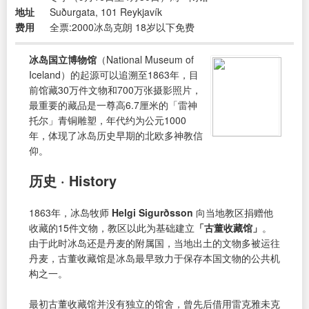
地址
Suðurgata, 101 Reykjavík
费用
全票:2000冰岛克朗 18岁以下免费
冰岛国立博物馆
（National Museum of
Iceland）的起源可以追溯至1863年，目
前馆藏30万件文物和700万张摄影照片，
最重要的藏品是一尊高6.7厘米的「雷神
托尔」青铜雕塑，年代约为公元1000
年，体现了冰岛历史早期的北欧多神教信
仰。
历史 · History
1863年，冰岛牧师
Helgi Sigurðsson
向当地教区捐赠他
收藏的15件文物，教区以此为基础建立
「古董收藏馆」
。
由于此时冰岛还是丹麦的附属国，当地出土的文物多被运往
丹麦，古董收藏馆是冰岛最早致力于保存本国文物的公共机
构之一。
最初古董收藏馆并没有独立的馆舍，曾先后借用雷克雅未克