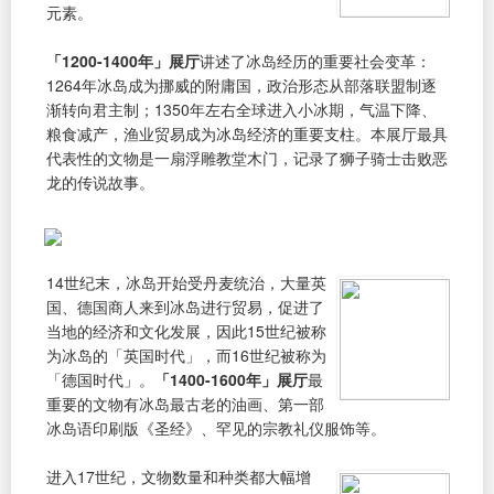
元素。
「1200-1400年」展厅
讲述了冰岛经历的重要社会变革：
1264年冰岛成为挪威的附庸国，政治形态从部落联盟制逐
渐转向君主制；1350年左右全球进入小冰期，气温下降、
粮食减产，渔业贸易成为冰岛经济的重要支柱。本展厅最具
代表性的文物是一扇浮雕教堂木门，记录了狮子骑士击败恶
龙的传说故事。
14世纪末，冰岛开始受丹麦统治，大量英
国、德国商人来到冰岛进行贸易，促进了
当地的经济和文化发展，因此15世纪被称
为冰岛的「英国时代」，而16世纪被称为
「德国时代」。
「1400-1600年」展厅
最
重要的文物有冰岛最古老的油画、第一部
冰岛语印刷版《圣经》、罕见的宗教礼仪服饰等。
进入17世纪，文物数量和种类都大幅增