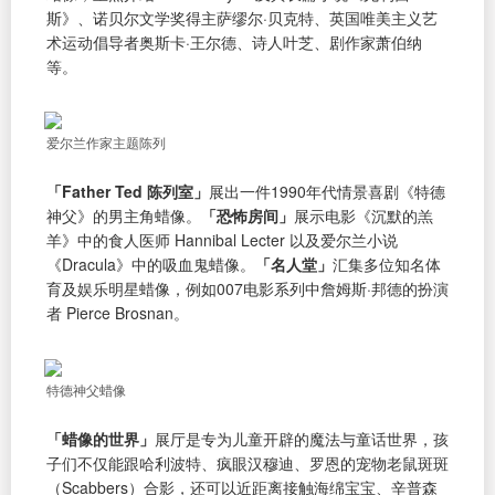
斯》、诺贝尔文学奖得主萨缪尔·贝克特、英国唯美主义艺
术运动倡导者奥斯卡·王尔德、诗人叶芝、剧作家萧伯纳
等。
爱尔兰作家主题陈列
「Father Ted 陈列室」
展出一件1990年代情景喜剧《特德
神父》的男主角蜡像。
「恐怖房间」
展示电影《沉默的羔
羊》中的食人医师 Hannibal Lecter 以及爱尔兰小说
《Dracula》中的吸血鬼蜡像。
「名人堂」
汇集多位知名体
育及娱乐明星蜡像，例如007电影系列中詹姆斯·邦德的扮演
者 Pierce Brosnan。
特德神父蜡像
「蜡像的世界」
展厅是专为儿童开辟的魔法与童话世界，孩
子们不仅能跟哈利波特、疯眼汉穆迪、罗恩的宠物老鼠斑斑
（Scabbers）合影，还可以近距离接触海绵宝宝、辛普森