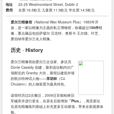
地址
22-25 Westmoreland Street, Dublin 2
费用
全票:16.5欧元 儿童票:11.5欧元 学生票:14.5欧元
爱尔兰蜡像馆
（National Wax Museum Plus）1983年开
放，是一家以蜡像为主题的私立博物馆，收藏超过
150件
蜡
像，重点藏品包括萨缪尔·贝克特、奥斯卡·王尔德、叶芝、
萧伯纳等爱尔兰名人蜡像。
历史 · History
爱尔兰蜡像馆由爱尔兰企业家、参议员
Donie Cassidy 创建，最初选址帕内尔广
场附近的 Granby 大街，展馆以建筑外墙
的凯尔特神话人物——
库胡林
（Cú
Chulainn）的人物装置为最具特色。
该馆经历过2次搬迁，2009迁至都柏林旧
军械库并进行更名，在原名后面增加
「Plus」
，寓意新址
在原先蜡像陈列基础上补充更多互动展项，带来全新观展体
验。