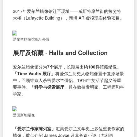
2017年爱尔兰蜡像馆迁至现址——威斯特摩兰街的拉斐特
大楼（Lafayette Building），新增 AR 虚拟现实体验项目。
爱尔兰蜡像馆现址外景
展厅及馆藏 · Halls and Collection
爱尔兰蜡像馆分为
7个
展厅，长期展出
约100件
馆藏蜡像。
「Time Vaults 展厅」
将爱尔兰历史人物蜡像置于复原场景
中，回顾维京人杀害爱尔兰僧侣、1916年复活节起义等重
要事件。
「科学与探索展厅」
旨在致敬发明家、工程师和科
学家。
爱因斯坦蜡像
「爱尔兰作家陈列室」
汇集爱尔兰文学史上多位重要作家的
蜡像，重点介绍 James Joyce 及其长篇小说《尤利西