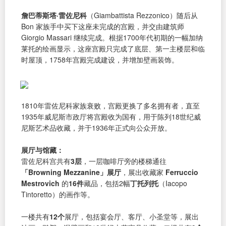
詹巴蒂斯塔·雷佐尼科
（Giambattista Rezzonico）随后从
Bon 家族手中买下这座未完成的宫殿，并交由建筑师
Giorgio Massari 继续完成。根据1700年代初期的一幅加纳
莱托的绘画显示，这座宫殿只完成了底层、第一主楼层和临
时屋顶，1758年宫殿完成建设，并增加壁画装饰。
1810年雷佐尼科家族衰败，宫殿更换了多名拥有者，直至
1935年威尼斯市政厅将宫殿收为国有，用于陈列18世纪威
尼斯艺术品收藏，并于1936年正式向公众开放。
展厅与馆藏：
雷佐尼科宫共有
3层
，一层咖啡厅旁的楼梯通往
「Browning Mezzanine」展厅
，展出收藏家
Ferruccio
Mestrovich
的
16件
藏品，包括2幅
丁托列托
（Iacopo
Tintoretto）的画作等。
一楼共有
12个
展厅，包括宴会厅、客厅、小圣堂等，展出