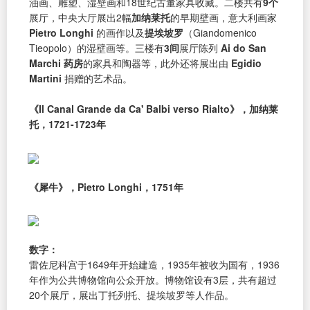
油画、雕塑、湿壁画和18世纪古董家具收藏。二楼共有
9个
展厅，中央大厅展出2幅
加纳莱托
的早期壁画，意大利画家
Pietro Longhi
的画作以及
提埃坡罗
（Giandomenico
Tieopolo）的湿壁画等。三楼有
3间
展厅陈列
Ai do San
Marchi 药房
的家具和陶器等，此外还将展出由
Egidio
Martini
捐赠的艺术品。
《Il Canal Grande da Ca' Balbi verso Rialto》，加纳莱
托，1721-1723年
《犀牛》，Pietro Longhi，1751年
数字：
雷佐尼科宫于1649年开始建造，1935年被收为国有，1936
年作为公共博物馆向公众开放。博物馆设有3层，共有超过
20个展厅，展出丁托列托、提埃坡罗等人作品。