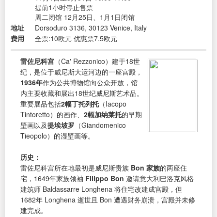
提前1小时停止售票
周二闭馆 12月25日、1月1日闭馆
地址
Dorsoduro 3136, 30123 Venice, Italy
费用
全票:10欧元 优惠票7.5欧元
雷佐尼科宫
（Ca' Rezzonico）建于18世
纪，是位于威尼斯大运河边的一座宫殿，
1936年
作为公共博物馆向公众开放，馆
内主要收藏和展出18世纪威尼斯艺术品。
重要展品包括
2幅丁托列托
（Iacopo
Tintoretto）的画作、
2幅加纳莱托
的早期
壁画以及
提埃坡罗
（Giandomenico
Tieopolo）的湿壁画等。
历史：
雷佐尼科宫所在地最初是威尼斯贵族
Bon 家族
的两座住
宅，1649年家族领袖
Filippo Bon
邀请意大利巴洛克风格
建筑师 Baldassarre Longhena 将住宅改建成宫殿，但
1682年 Longhena 逝世且 Bon 遭遇财务崩溃，宫殿并未修
建完成。