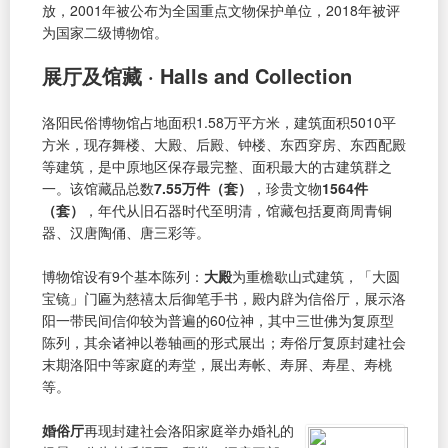
放，2001年被公布为全国重点文物保护单位，2018年被评
为国家二级博物馆。
展厅及馆藏 · Halls and Collection
洛阳民俗博物馆占地面积1.58万平方米，建筑面积5010平
方米，现存舞楼、大殿、后殿、钟楼、东西穿房、东西配殿
等建筑，是中原地区保存最完整、面积最大的古建筑群之
一。该馆藏品总数
7.55万件（套）
，珍贵文物
1564件
（套）
，年代从旧石器时代至明清，馆藏包括夏商周青铜
器、汉唐陶俑、唐三彩等。
博物馆设有9个基本陈列：
大殿
为重檐歇山式建筑，「大圆
宝镜」门匾为慈禧太后御笔手书，殿内辟为信俗厅，展示洛
阳一带民间信仰较为普遍的60位神，其中三世佛为复原型
陈列，其余诸神以卷轴画的形式展出；寿俗厅复原封建社会
末期洛阳中等家庭的寿堂，展出寿帐、寿屏、寿星、寿桃
等。
婚俗厅
再现封建社会洛阳家庭举办婚礼的