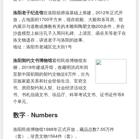
洛阳老子纪念馆
在洛阳祖师庙基础上筹建，2012年正式开
放，占地面积1700平方米，现存前殿、大殿和东耳房。馆
内展示与道教或佛教有关的木雕和陶塑文物200余件，并在
沙盘模型上标注孔子入周问礼碑、上清宫、函谷关等老子在
洛文物遗存，讲述老子与洛阳的故事。
地址：洛阳市老城区北大街1号
洛阳契约文书博物馆
紧邻民俗博物馆东
侧，2018年建成开馆，收藏明洪武年间
至新中国初期的契约文物近6万件，分为
宗族家庭关系和社会世俗生活、官府文
书、房田契约和人契、社会经济活动文
书、书札信函文书、珍品厅、科举考试文书、证书证件等8
个单元。
数字 · Numbers
洛阳民俗博物馆1988年正式开放，藏品总数7.55万件
（套），珍贵文物1564件（套）。