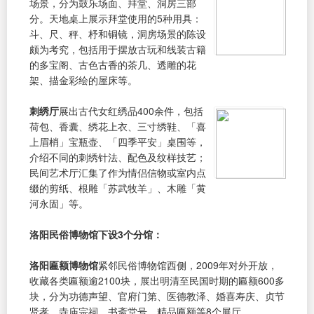
场景，分为鼓乐场面、拜堂、洞房三部
分。天地桌上展示拜堂使用的5种用具：
斗、尺、秤、杼和铜镜，洞房场景的陈设
颇为考究，包括用于摆放古玩和线装古籍
的多宝阁、古色古香的茶几、透雕的花
架、描金彩绘的屋床等。
刺绣厅
展出古代女红绣品400余件，包括
荷包、香囊、绣花上衣、三寸绣鞋、「喜
上眉梢」宝瓶壶、「四季平安」桌围等，
介绍不同的刺绣针法、配色及纹样技艺；
民间艺术厅汇集了作为情侣信物或室内点
缀的剪纸、根雕「苏武牧羊」、木雕「黄
河永固」等。
洛阳民俗博物馆下设3个分馆：
洛阳匾额博物馆
紧邻民俗博物馆西侧，2009年对外开放，
收藏各类匾额逾2100块，展出明清至民国时期的匾额600多
块，分为功德声望、官府门第、医德教泽、婚喜寿庆、贞节
贤孝、寺庙宗祠、书斋堂号、精品匾额等8个展厅。