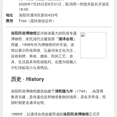
2026年7月25日至8月31日，取消周一闭馆并延长开放至
18:00
地址
洛阳市瀍河区新街433号
费用
Free（需持身份证件）
洛阳民俗博物馆
是河南省最大的民俗专题
博物馆，依托清代古建筑群
「潞泽会馆」
而建，1998年作为博物馆对外开放。该
馆以展示民俗风情、弘扬河洛文化为主，
设有刺绣、寿俗、婚俗、民间工艺、农
具、生活器具等民俗陈列。右图为馆藏八
片红绿贴花小云肩绣品。
历史 · History
洛阳民俗博物馆建筑始建于
清乾隆九年
（1744），由晋商
集资兴建，是传递信息和物资集散的场所，原名关帝庙，民
国时期更名潞泽会馆。
1988年，以潞泽会馆改建而成的
洛阳民俗博物馆
正式开