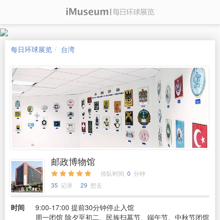
每日环球展览
台湾
邮政博物馆
排队时间
0
分钟
35
记录
29
想去
时间
9:00-17:00 提前30分钟停止入馆
周一闭馆 除夕至初二、民族扫墓节、端午节、中秋节闭馆