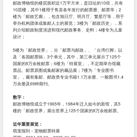
邮政博物馆的楼层面积近1万平方米，是旧址的10倍，共有
10层楼，其中1楼用于售卖各年发行的邮票册、邮票等；2
楼为「邮政艺廊」，包含旭日厅、明月厅、繁星厅等，用于
举办机构团体或集邮人士的展览；3楼为「邮政历史」，系
列介绍邮政制度演进和现代邮政事务、史料；4楼专为儿童
设计；
5楼为「邮政世界」，分「邮票与邮政」、「台湾行脚」以
及「各国邮票辑」3个单元，其中，第三单元展示了125个
国家的8万余枚邮票；6楼为「特展室」，不定期举办馆藏
票品、邮票原图或集邮家的藏品展；7楼为「专业图书
室」，藏有集邮、邮政类专业书籍1.1万余册、一般图书1.4
万余册及69种期刊。
数字：
邮政博物馆成立于1965年，1984年迁入如今的新馆，其5
楼的「邮政世界」展出世界上125个国家的8万余枚邮票。
近年重要展览：
萌宠报到－宠物邮票特展